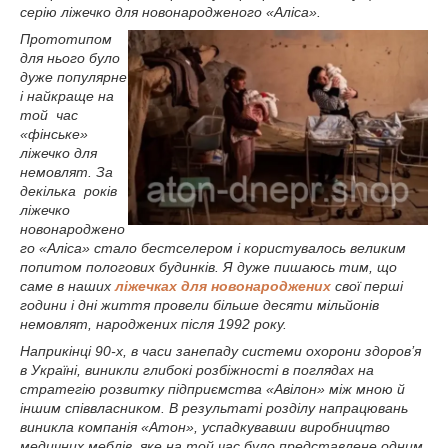
серію ліжечко для новонародженого «Аліса».
Прототипом
для нього було
дуже популярне
і найкраще на
той час
«фінське»
ліжечко для
немовлят. За
декілька років
ліжечко
новонароджено
го «Аліса» стало бестселером і користувалось великим
попитом пологових будинків. Я дуже пишаюсь тим, що
саме в наших
ліжечках для новонароджених
свої перші
години і дні життя провели більше десяти мільйонів
немовлят, народжених після 1992 року.
Наприкінці 90-х, в часи занепаду системи охорони здоров’я
в Україні, виникли глибокі розбіжності в поглядах на
стратегію розвитку підприємства «Авілон» між мною й
іншим співвласником. В результаті розділу напрацювань
виникла компанія «Атон», успадкувавши виробництво
медичних меблів, яке на той час було представлене одним