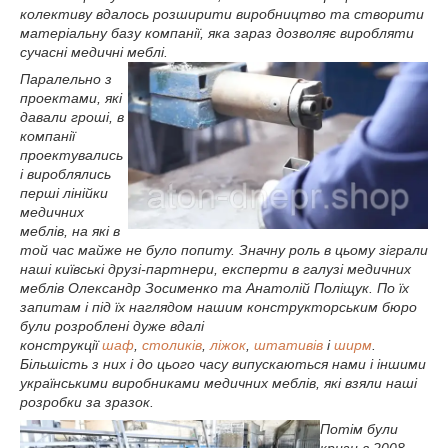
колективу вдалось розширити виробництво та створити
матеріальну базу компанії, яка зараз дозволяє виробляти
сучасні медичні меблі.
Паралельно з
проектами, які
давали гроші, в
компанії
проектувались
і вироблялись
перші лінійки
медичних
меблів, на які в
той час майже не було попиту. Значну роль в цьому зіграли
наші київські друзі-партнери, експерти в галузі медичних
меблів Олександр Зосименко та Анатолій Поліщук. По їх
запитам і під їх наглядом нашим конструкторським бюро
були розроблені дуже вдалі
конструкції
шаф
,
столиків
,
ліжок
,
штативів
і
ширм
.
Більшість з них і до цього часу випускаються нами і іншими
українськими виробниками медичних меблів, які взяли наші
розробки за зразок.
Потім були