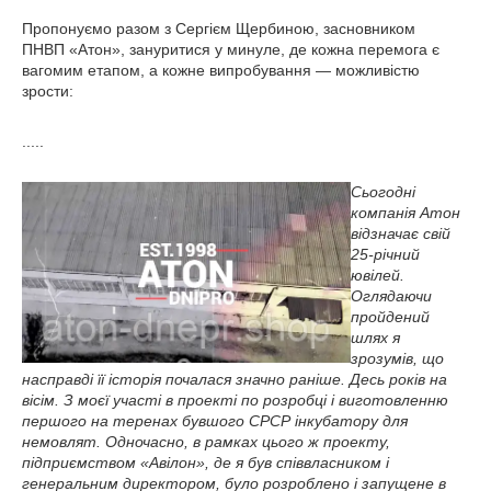
Пропонуємо разом з Сергієм Щербиною, засновником
ПНВП «Атон», зануритися у минуле, де кожна перемога є
вагомим етапом, а кожне випробування — можливістю
зрости:
.....
Сьогодні
компанія Атон
відзначає свій
25-річний
ювілей.
Оглядаючи
пройдений
шлях я
зрозумів, що
насправді її історія почалася значно раніше. Десь років на
вісім. З моєї участі в проекті по розробці і виготовленню
першого на теренах бувшого СРСР інкубатору для
немовлят. Одночасно, в рамках цього ж проекту,
підприємством «Авілон», де я був співвласником і
генеральним директором, було розроблено і запущене в