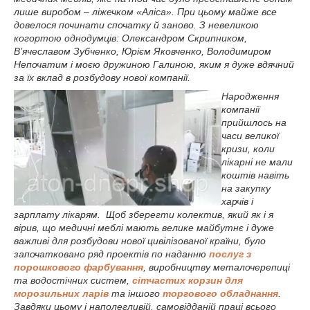
лише виробом – ліжечком «Аліса». При цьому майже все
довелося починати спочатку й заново. З невеликою
когортою однодумців: Олександром Скрипником,
В’ячеславом Зубченко, Юрієм Яковченко, Володимиром
Непочатим і моєю дружиною Галиною, яким я дуже вдячний
за їх вклад в розбудову нової компанії.
Народження
компанії
прийшлось на
часи великої
кризи, коли
лікарні не мали
коштів навіть
на закупку
харчів і
зарплату лікарям. Щоб зберегти колектив, який як і я
вірив, що медичні меблі мають велике майбутнє і дуже
важливі для розбудови нової цивілізованої країни, було
започатковано ряд проектів по наданню
послуг з
порошкового фарбування
, виробництву металочерепиці
та водостічних систем,
сітчастих корзин для
морозильних ларів
та іншого
торгового обладнання
.
Завдяки цьому і наполегливій, самовідданій праці всього