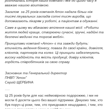
розпочалась історія нашої компанії і яке до цього часу я
вважаю нашою візитівкою.
Загалом за 25 років компанія Атон надала більш ніж
тисячі лікувальних закладів сотні тисяч виробів, що
допомагають лікарям у роботі, а пацієнтам в одужанні.
Саме в цьому ми вбачаємо втілення нашої місії: «Робити
життя людей краще, створюючи сучасні, зручні, надійні та
безпечні медичні та торгові меблі».
Принципами компанії «Атон» є та завжди будуть:
етичність ведення бізнесу, повага до своєї країни, довкілля,
клієнтів, партнерів та колег. Ці принципи забезпечують
високу надійність та якість продукції, довіру клієнтів,
гордість співробітників за свою справу.
Засновник та Генеральний директор
ПНВП "Атон"
Сергій ЩЕРБИНА
.....
Ці 25 років були для нас неймовірною подорожжю, і ми не
могли б досягти цього без вашої підтримки. Дякуємо тим, хто
був поруч ці роки, тим, хто приєднався нещодавно, і тим, хто