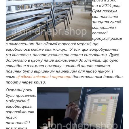
кризи в 2008
та в 2014 році.
Була пожежа,
яка повністю
знищила склад
матеріалів і
готової
продукції разом
з замовленням для відомої торгової мережі, що
вироблялось майже два місяця… У всіх цих випробуваннях
ми вистояли, загартувалися та стали сильнішими. Дуже
допомогло в цьому наше відношення до клієнтів, що було
закладене з самого початку – кожний запит клієнта
повинен бути вирішеним найліпшим для нього чином. І
саме
ці вдячні клієнти і партнери
допомогли нам достойно
пройти через кризи.
Останні роки
були присвячені
модернізації
виробництва,
впровадженню
нових
технологій і
нових видів