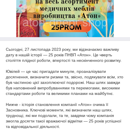
Сьогодні, 27 листопада 2023 року, ми відзначаємо важливу
дату в нашій історії — 25 років ПНВП «Атон». Це чверть
століття плідної роботи, впертості та нескінченного розвитку.
Ювілей — це час пригадати минуле, проаналізувати
досягнення, визначити ризики та, звісно, подякувати всім, хто
був частиною цієї захоплюючої подорожі. Наш шлях завжди
був наповнений випробуваннями та перемогами, високими
стандартами роботи та великими планами на майбутнє.
Нижче - історія становлення компанії «Атон» очима її
Засновника. Ключові моменти, які визначили наш шлях,
труднощі, які ми подолали, та те, завдяки чому компанія
змогла досягти такої вражаючої відмітки — 25 років успішної
та відповідальної діяльності.