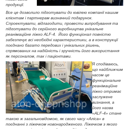
продукції.
Все це дозволило підготувати до ювілею компанії нашим
клієнтам і партнерам визначний подарунок.
Спроектувати, відлагодити, провести випробування та
підготувати до серійного виробництва унікальне
реанімаційне ліжко ALF-4. Його функціонал повністю
забезпечує всі необхідні характеристики, а в конструкції
поєднано багато передових і унікальних рішень,
спрямованих на надійність і зручність його використання
як персоналом, так і пацієнтами.
Я сподіваюсь,
що найближчим
часом це
функціональне
реанімаційне
ліжко отримає
заслужене
визнання, а
його назва
«ALF-4» стане
такою ж загальновідомою, як свого часу «Аліса» в
поєднанні з ліжечком новонародженого. Ліжечком з якого