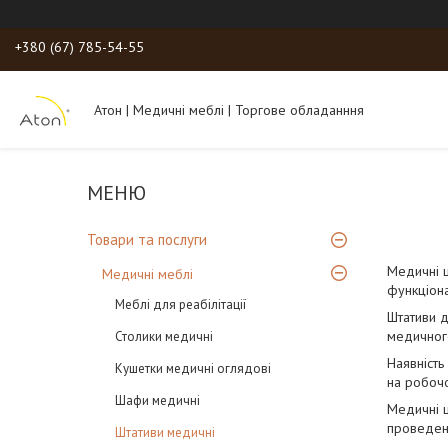
+380 (67) 785-54-55
Атон | Медичні меблі | Торгове обладанння
Товари та послуги
Медичні ш
Медичні меблі
функціонал
Меблі для реабілітації
Штативи д
медичного
Столики медичні
Наявність
Кушетки медичні оглядові
на робочо
Шафи медичні
Медичні ш
проведенн
Штативи медичні