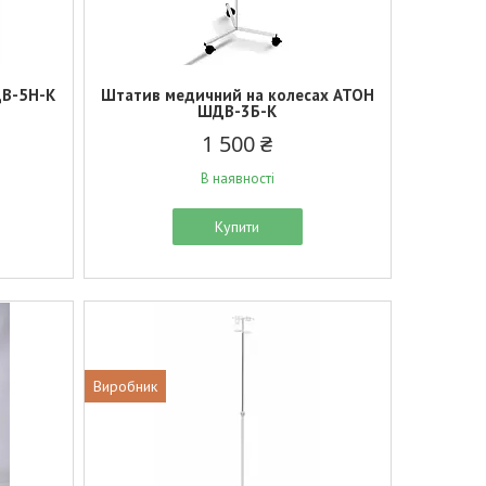
В-5Н-К
Штатив медичний на колесах АТОН
ШДВ-3Б-К
1 500 ₴
В наявності
Купити
Виробник