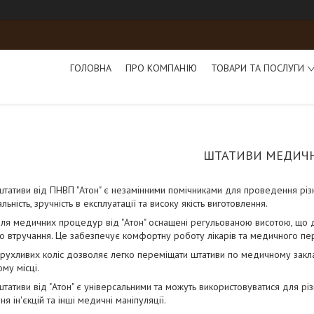
ГОЛОВНА
ПРО КОМПАНІЮ
ТОВАРИ ТА ПОСЛУГИ
ШТАТИВИ МЕДИЧН
тативи від ПНВП "Атон" є незамінними помічниками для проведення рі
ьність, зручність в експлуатації та високу якість виготовлення.
ля медичних процедур від "Атон" оснащені регульованою висотою, що 
 втручання. Це забезпечує комфортну роботу лікарів та медичного пе
 рухливих коліс дозволяє легко переміщати штативи по медичному закла
му місці.
тативи від "Атон" є універсальними та можуть використовуватися для різ
я ін'єкцій та інші медичні маніпуляції.