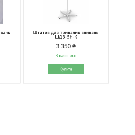
ивань
Штатив для тривалих вливань
ШДВ-5Н-К
3 350 ₴
В наявності
Купити