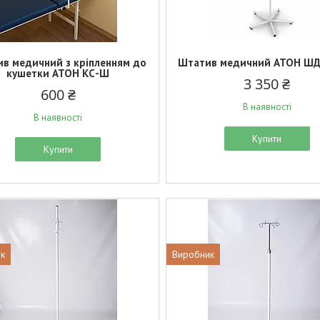
в медичний з кріпленням до
Штатив медичний АТОН ШД
кушетки АТОН КС-Ш
3 350 ₴
600 ₴
В наявності
В наявності
Купити
Купити
к
Виробник