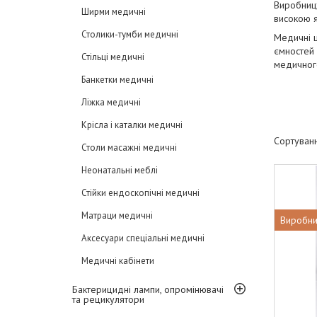
Виробницт
Ширми медичні
високою я
Столики-тумби медичні
Медичні 
ємностей 
Стільці медичні
медичног
Банкетки медичні
Ліжка медичні
Крісла і каталки медичні
Столи масажні медичні
Неонатальні меблі
Стійки ендоскопічні медичні
Матраци медичні
Виробни
Аксесуари спеціальні медичні
Медичні кабінети
Бактерицидні лампи, опромінювачі
та рецикулятори