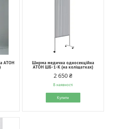
на АТОН
Ширма медична односекційна
)
АТОН ШБ-1-К (на коліщатках)
2 650 ₴
В наявності
Купити