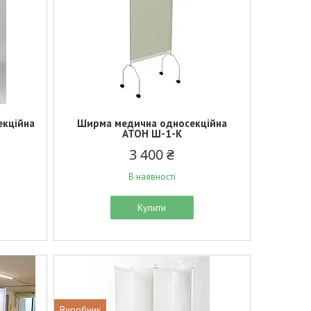
екційна
Ширма медична односекційна
АТОН Ш-1-К
3 400 ₴
В наявності
Купити
Виробник