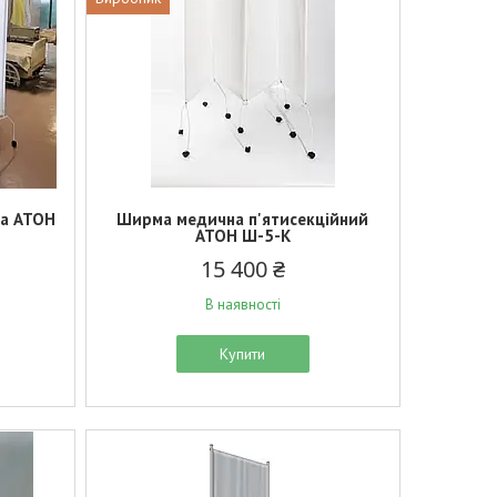
на АТОН
Ширма медична п'ятисекційний
АТОН Ш-5-К
15 400 ₴
В наявності
Купити