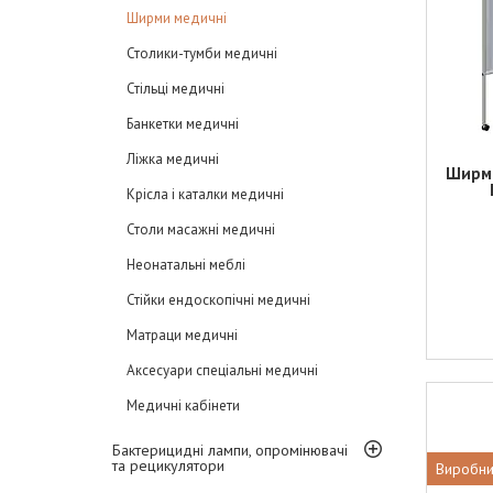
Ширми медичні
Столики-тумби медичні
Стільці медичні
Банкетки медичні
Ліжка медичні
Ширма
Крісла і каталки медичні
Столи масажні медичні
Неонатальні меблі
Стійки ендоскопічні медичні
Матраци медичні
Аксесуари спеціальні медичні
Медичні кабінети
Бактерицидні лампи, опромінювачі
та рецикулятори
Виробни