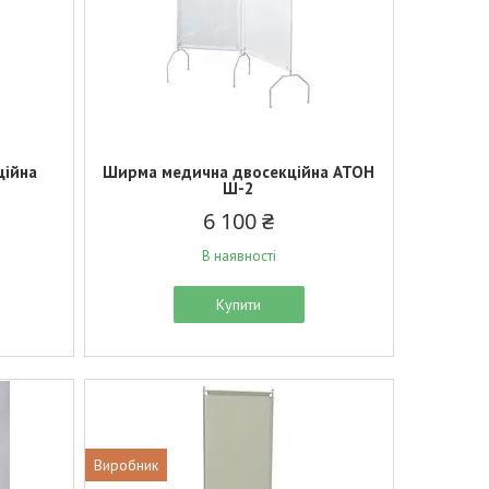
ційна
Ширма медична двосекційна АТОН
Ш-2
6 100 ₴
В наявності
Купити
Виробник