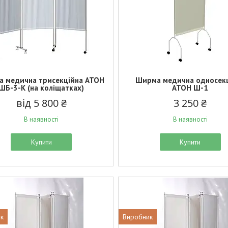
 медична трисекційна АТОН
Ширма медична односек
ШБ-3-К (на коліщатках)
АТОН Ш-1
від 5 800 ₴
3 250 ₴
В наявності
В наявності
Купити
Купити
к
Виробник