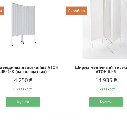
к
Виробник
 медична двосекційна АТОН
Ширма медична п'ятисек
ШБ-2-К (на коліщатках)
АТОН Ш-5
4 250 ₴
14 935 ₴
В наявності
В наявності
Купити
Купити