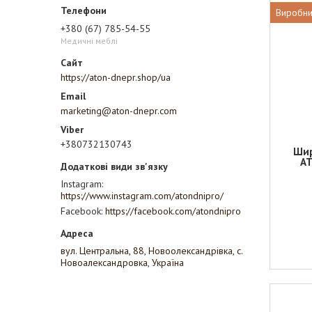
Виробни
+380 (67) 785-54-55
Медичні меблі
https://aton-dnepr.shop/ua
marketing@aton-dnepr.com
+380732130743
Шир
АТ
Instagram
https://www.instagram.com/atondnipro/
Facebook
https://facebook.com/atondnipro
вул. Центральна, 88, Новоолександрівка, с.
Новоалександровка, Україна