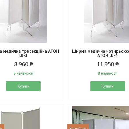
 медична трисекційна АТОН
Ширма медична чотирьохс
Ш-3
АТОН Ш-4
8 960 ₴
11 950 ₴
В наявності
В наявності
Купити
Купити
к
Виробник