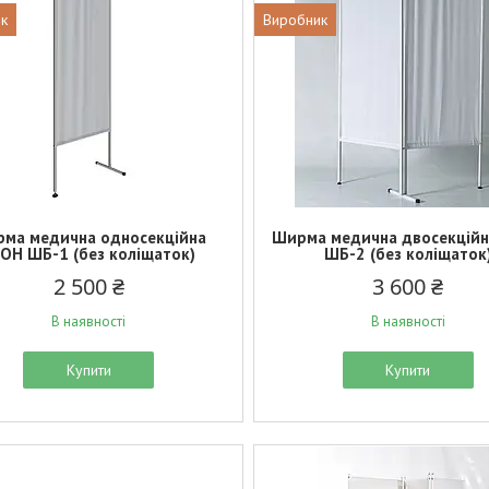
к
Виробник
ма медична односекційна
Ширма медична двосекцій
ОН ШБ-1 (без коліщаток)
ШБ-2 (без коліщаток
2 500 ₴
3 600 ₴
В наявності
В наявності
Купити
Купити