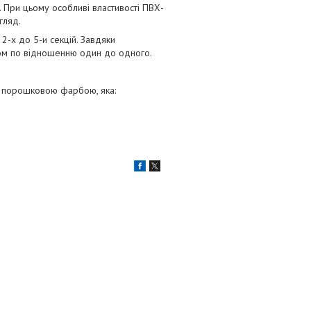
 При цьому особливі властивості ПВХ-
гляд.
2-х до 5-и секцій. Завдяки
утом по відношенню один до одного.
ї порошковою фарбою, яка: