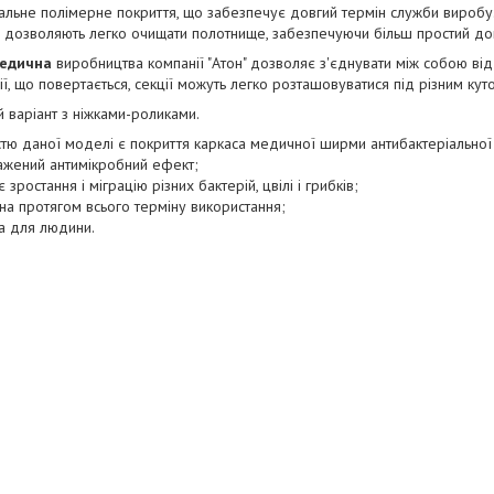
альне полімерне покриття, що забезпечує довгий термін служби виробу.
 дозволяють легко очищати полотнище, забезпечуючи більш простий до
едична
виробництва компанії "Атон" дозволяє з'єднувати між собою від 
ії, що повертається, секції можуть легко розташовуватися під різним к
 варіант з ніжками-роликами.
тю даної моделі є покриття каркаса медичної ширми антибактеріально
ажений антимікробний ефект;
є зростання і міграцію різних бактерій, цвілі і грибків;
на протягом всього терміну використання;
а для людини.