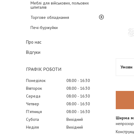
Меблі для військових, польових
шпиталів
Торгове обладнання
Печі-буржуйки
Про нас
Відгуки
ГРАФІК РОБОТИ
Понеділок
08:00
16:30
Вівторок
08:00
16:30
Середа
08:00
16:30
Четвер
08:00
16:30
Пʼятниця
08:00
16:30
Ширма м
Субота
Вихідний
непрозорі
Неділя
Вихідний
Конструкц