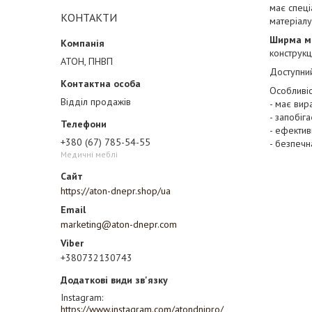
має спеці
КОНТАКТИ
матеріалу
Ширма м
конструкц
АТОН, ПНВП
Доступний
Особливіс
Відділ продажів
- має вир
- запобіга
- ефектив
+380 (67) 785-54-55
- безпечн
Медичні меблі
https://aton-dnepr.shop/ua
marketing@aton-dnepr.com
+380732130743
Instagram
https://www.instagram.com/atondnipro/