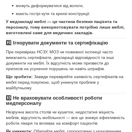
можуть деформуватися від вологи,
мають гострі кути та крихкі конструкції.
У медзакладі меблі — це частина безпеки пацієнта та
персоналу, тому використовувати потрібно лише меблі,
виготовлені саме для медичних закладів.
2️⃣ Ігнорувати документи та сертифікацію
При перевірках НСЗУ, МОЗ чи пожежної інспекції часто
вимагають сертифікати, декларації відповідності та інші
документи на меблі. Їх відсутність може призвести до
приписів на усунення порушень чи навіть штрафів.
Що зробити:
Завжди перевіряйте наявність сертифікатів на
меблі перед покупкою, щоб уникнути проблем у
майбутньому.
3️⃣ Не враховувати особливості роботи
медперсоналу
Незручна висота столів чи кушеток, недостатня міцність
меблів, відсутність мобільності — все це знижує ефективність
роботи лікаря та впливає на комфорт пацієнтів.
Як уникнути:
Обирайте меблі, спроєктовані з урахуванням