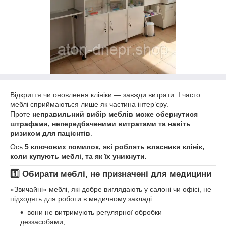
Відкриття чи оновлення клініки — завжди витрати. І часто
меблі сприймаються лише як частина інтер’єру.
Проте
неправильний вибір меблів може обернутися
штрафами, непередбаченими витратами та навіть
ризиком для пацієнтів
.
Ось
5 ключових помилок, які роблять власники клінік,
коли купують меблі, та як їх уникнути.
1️⃣ Обирати меблі, не призначені для медицини
«Звичайні» меблі, які добре виглядають у салоні чи офісі, не
підходять для роботи в медичному закладі:
вони не витримують регулярної обробки
деззасобами,