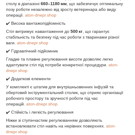
столу в діапазоні
660–1180 мм
, що забезпечує оптимальну
позу роботи незалежно від зросту ветеринара або виду
операції.
aton-dnepr.shop
✔️ Висока вантажопідйомність
Стіл витримує навантаження до
500 кг
, що гарантує
стабільність та безпеку під час роботи з тваринами різної
ваги.
aton-dnepr.shop
✔️ Гідравлічний підйомник
Гладке та плавне регулювання висоти дозволяє легко
адаптувати стіл під потреби конкретної процедури.
aton-
dnepr.shop
✔️ Додаткові елементи
У комплекті є штатив для внутрішньовенних інфузій та
обертовий інструментальний столик, що сприяє організації
робочого простору та зручності роботи під час
операцій.
aton-dnepr.shop
✔️ Стійкість і легкість регулювання
Ніжки зі ступінчастим регулюванням дозволяють
встановлювати стіл навіть на нерівних поверхнях.
aton-
dnepr.shop