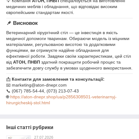
💡 Компанія
АТОН, ПНВП
спеціалізується на виготовленні
медичних меблів і обладнання, що відповідає високим
європейським стандартам якості.
📌 Висновок
Ветеринарний хірургічний стіл — це інвестиція в якість
медичної допомоги тваринам. Обираючи модель із міцними
матеріалами, регульованою висотою та додатковими
функціями, ви отримуєте надійне обладнання для
ефективної роботи. Завдяки своїм характеристикам, цей стіл
від
АТОН, ПНВП
здатний покращити робочий процес та
забезпечити довгу службу в умовах щоденного використання.
📩
Контакти для замовлення та консультації:
📧 marketing@aton-dnepr.com
📞 (067) 785‑54‑44, (073) 213‑07‑43
🌐
https://aton-dnepr.shop/ua/p2856308501-veterinarnyj-
hirurgicheskij-stol.html
Інші статті рубрики
27.07.2026