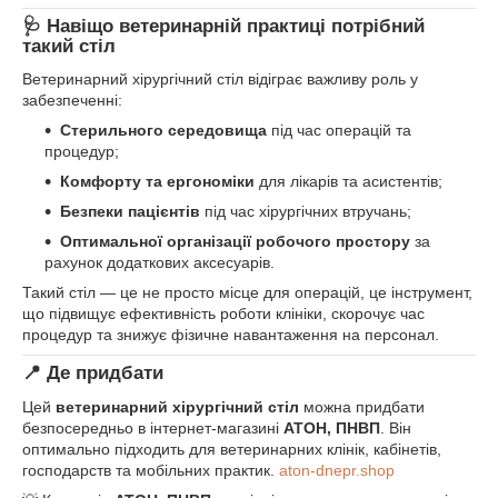
🩺 Навіщо ветеринарній практиці потрібний
такий стіл
Ветеринарний хірургічний стіл відіграє важливу роль у
забезпеченні:
Стерильного середовища
під час операцій та
процедур;
Комфорту та ергономіки
для лікарів та асистентів;
Безпеки пацієнтів
під час хірургічних втручань;
Оптимальної організації робочого простору
за
рахунок додаткових аксесуарів.
Такий стіл — це не просто місце для операцій, це інструмент,
що підвищує ефективність роботи клініки, скорочує час
процедур та знижує фізичне навантаження на персонал.
📍 Де придбати
Цей
ветеринарний хірургічний стіл
можна придбати
безпосередньо в інтернет‑магазині
АТОН, ПНВП
. Він
оптимально підходить для ветеринарних клінік, кабінетів,
господарств та мобільних практик.
aton-dnepr.shop