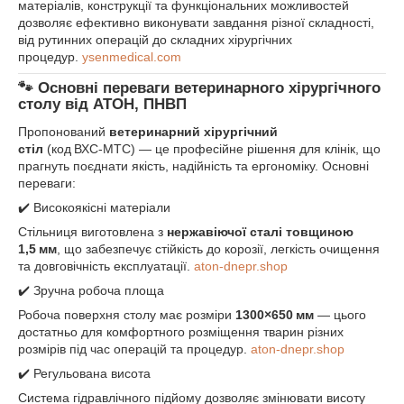
матеріалів, конструкції та функціональних можливостей
дозволяє ефективно виконувати завдання різної складності,
від рутинних операцій до складних хірургічних
процедур.
ysenmedical.com
🐾 Основні переваги ветеринарного хірургічного
столу від
АТОН, ПНВП
Пропонований
ветеринарний хірургічний
стіл
(код ВХС‑МТС) — це професійне рішення для клінік, що
прагнуть поєднати якість, надійність та ергономіку. Основні
переваги:
✔️ Високоякісні матеріали
Стільниця виготовлена з
нержавіючої сталі товщиною
1,5 мм
, що забезпечує стійкість до корозії, легкість очищення
та довговічність експлуатації.
aton-dnepr.shop
✔️ Зручна робоча площа
Робоча поверхня столу має розміри
1300×650 мм
— цього
достатньо для комфортного розміщення тварин різних
розмірів під час операцій та процедур.
aton-dnepr.shop
✔️ Регульована висота
Система гідравлічного підйому дозволяє змінювати висоту