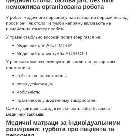
Медичні столи: базова річ, без якої
неможлива організована робота
У роботі медичного персоналу навіть такі, на перший погляд,
прості речі як столи чи тумби напряму впливають на
швидкість та комфорт роботи.
У травні стабільно високий попит зберігався на:
Медичний стіл АТОН СТ-ПР
Медичний столик-тумба АТОН СТ-Т
У реальних умовах експлуатації важливі не декоративні
елементи, а:
стійкість до навантажень;
легка дезінфекція;
мобільність;
практичність у щоденному використанні.
Саме ці критерії сьогодні визначають вибір більшості
медичних закладів.
Медичні матраци за індивідуальними
розмірами: турбота про пацієнта та
персонал