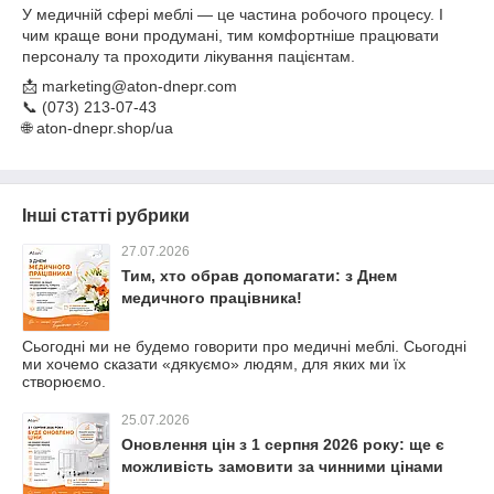
У медичній сфері меблі — це частина робочого процесу. І
чим краще вони продумані, тим комфортніше працювати
персоналу та проходити лікування пацієнтам.
📩 marketing@aton-dnepr.com
📞 (073) 213-07-43
🌐 aton-dnepr.shop/ua
Інші статті рубрики
27.07.2026
Тим, хто обрав допомагати: з Днем
медичного працівника!
Сьогодні ми не будемо говорити про медичні меблі. Сьогодні
ми хочемо сказати «дякуємо» людям, для яких ми їх
створюємо.
25.07.2026
Оновлення цін з 1 серпня 2026 року: ще є
можливість замовити за чинними цінами