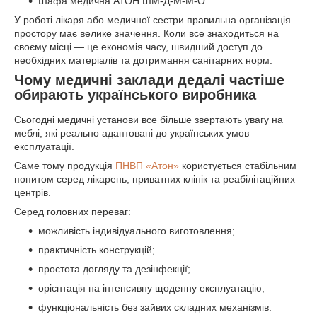
Шафа медична АТОН ШМ-Д-М-М-О
У роботі лікаря або медичної сестри правильна організація
простору має велике значення. Коли все знаходиться на
своєму місці — це економія часу, швидший доступ до
необхідних матеріалів та дотримання санітарних норм.
Чому медичні заклади дедалі частіше
обирають українського виробника
Сьогодні медичні установи все більше звертають увагу на
меблі, які реально адаптовані до українських умов
експлуатації.
Саме тому продукція
ПНВП «Атон»
користується стабільним
попитом серед лікарень, приватних клінік та реабілітаційних
центрів.
Серед головних переваг:
можливість індивідуального виготовлення;
практичність конструкцій;
простота догляду та дезінфекції;
орієнтація на інтенсивну щоденну експлуатацію;
функціональність без зайвих складних механізмів.