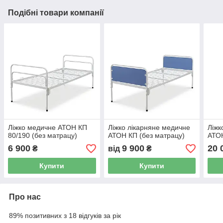
Подібні товари компанії
Ліжко медичне АТОН КП
Ліжко лікарняне медичне
Ліжк
80/190 (без матрацу)
АТОН КП (без матрацу)
АТО
6 900
9 900
20 
₴
від
₴
Купити
Купити
Про нас
89% позитивних з 18 відгуків за рік