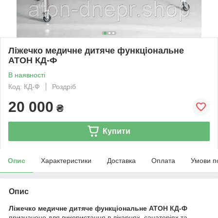
Ліжечко медичне дитяче функціональне
АТОН КД-Ф
В наявності
Код: КД-Ф
Роздріб
20 000
₴
Купити
Опис
Характеристики
Доставка
Оплата
Умови п
Опис
Ліжечко медичне дитяче функціональне АТОН КД-Ф
призначене для використання в лікарнях, санаторіях та