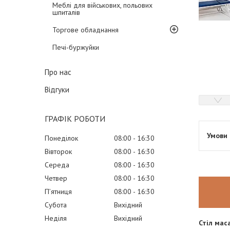
Меблі для військових, польових
шпиталів
Торгове обладнання
Печі-буржуйки
Про нас
Відгуки
ГРАФІК РОБОТИ
Понеділок
08:00
16:30
Вівторок
08:00
16:30
Середа
08:00
16:30
Четвер
08:00
16:30
Пʼятниця
08:00
16:30
Субота
Вихідний
Неділя
Вихідний
Стіл ма