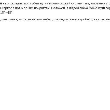
й стіл
складається з обтягнутих винилискожей сидіння і підголовника з
 каркас з полімерним покриттям. Положення підголівника може бути го
 15°÷45°.
дичні ліжка, кушетки та інші меблі для медустанов виробництва компан