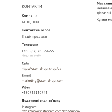
Масажни
КОНТАКТИ
металевий
діапазоні
Купити ме
АТОН, ПНВП
Відділ продажів
+380 (67) 785-54-55
Медичні меблі
https://aton-dnepr.shop/ua
marketing@aton-dnepr.com
+380732130743
Instagram
https://www.instagram.com/atondnipro/