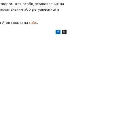
 отвором для особи, встановлених на
ризонтальним або регулюватися в
ії Атон можна на
сайті
.