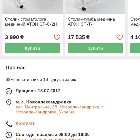
Столик стоматолога
Столик-тумба медична
Стол
медичний АТОН СТ-С-2Н
АТОН СТ-Т-Н
мед
3 990
17 535
4 1
₴
₴
Купити
Купити
Про нас
89% позитивних з 18 відгуків за рік
Працює з 18.07.2017
м. с. Новоалександровка
вул. Центральна, 88, Новоолександрівка, с.
Новоалександровка, Україна
Контакти
Сьогодні працює з 08:00 до 16:30
Показати весь графік роботи