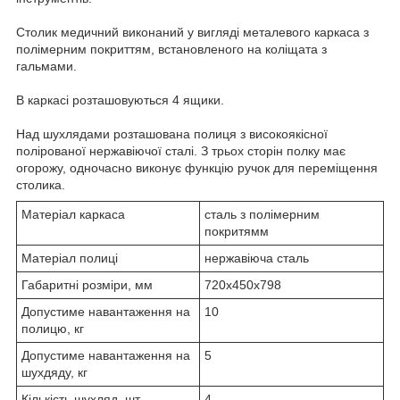
Столик медичний виконаний у вигляді металевого каркаса з
полімерним покриттям, встановленого на коліщата з
гальмами.
В каркасі розташовуються 4 ящики.
Над шухлядами розташована полиця з високоякісної
полірованої нержавіючої сталі. З трьох сторін полку має
огорожу, одночасно виконує функцію ручок для переміщення
столика.
Матеріал каркаса
сталь з полімерним
покритямм
Матеріал полиці
нержавіюча сталь
Габаритні розміри, мм
720х450х798
Допустиме навантаження на
10
полицю, кг
Допустиме навантаження на
5
шухдяду, кг
Кількість шухляд, шт
4