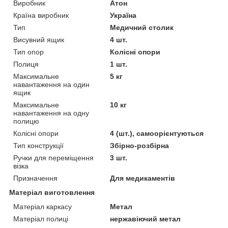
Виробник
Атон
Країна виробник
Україна
Тип
Медичний столик
Висувний ящик
4 шт.
Тип опор
Колісні опори
Полиця
1 шт.
Максимальне
5 кг
навантаження на один
ящик
Максимальне
10 кг
навантаження на одну
полицю
Колісні опори
4 (шт.), самоорієнтуються
Тип конструкції
Збірно-розбірна
Ручки для переміщення
3 шт.
візка
Призначення
Для медикаментів
Матеріал виготовлення
Матеріал каркасу
Метал
Матеріал полиці
нержавіючий метал