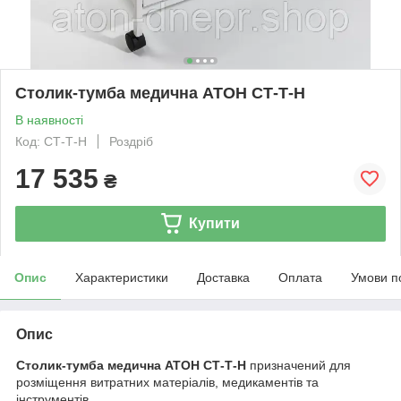
Столик-тумба медична АТОН СТ-Т-Н
В наявності
Код: СТ-Т-Н
Роздріб
17 535
₴
Купити
Опис
Характеристики
Доставка
Оплата
Умови п
Опис
Столик-тумба медична АТОН СТ-Т-Н
призначений для
розміщення витратних матеріалів, медикаментів та
інструментів.