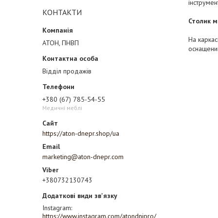
інструмент
КОНТАКТИ
Столик 
На каркас
АТОН, ПНВП
оснащени
Відділ продажів
+380 (67) 785-54-55
Медичні меблі
https://aton-dnepr.shop/ua
marketing@aton-dnepr.com
+380732130743
Instagram
https://www.instagram.com/atondnipro/