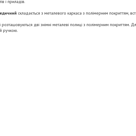
ів і приладів.
медичний
складається з металевого каркаса з полімерним покриттям, вст
і розташовуються дві знімні металеві полиці з полімерним покриттям. Д
й ручкою.