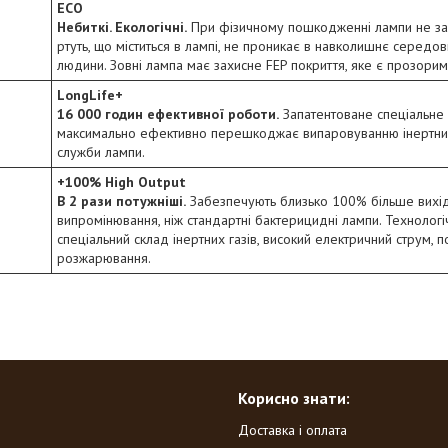
ECO
Небиткі. Екологічні.
При фізичному пошкодженні лампи не зали
ртуть, що міститься в лампі, не проникає в навколишнє середо
людини. Зовні лампа має захисне FEP покриття, яке є прозорим
LongLife+
16 000 годин ефективної роботи.
Запатентоване спеціальне 
максимально ефективно перешкоджає випаровуванню інертних 
служби лампи.
+100% High Output
В 2 рази потужніші.
Забезпечують близько 100% більше вихід
випромінювання, ніж стандартні бактерицидні лампи. Технологічн
спеціальний склад інертних газів, високий електричний струм, п
розжарювання.
Корисно знати:
Доставка і оплата