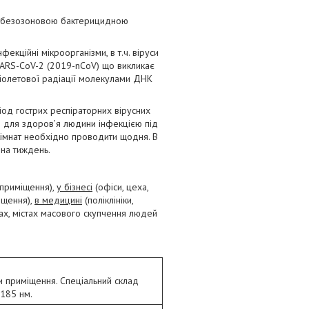
ю безозоновою бактерицидною
нфекційні мікроорганізми, в т.ч. віруси
ус SARS-CoV-2 (2019-nCoV) що викликає
іолетової радіації молекулами ДНК
од гострих респіраторних вірусних
ю для здоров’я людини інфекцією під
 кімнат необхідно проводити щодня. В
 на тиждень.
 приміщення),
у бізнесі
(офіси, цеха,
іщення),
в медицині
(поліклініки,
узах, містах масового скупчення людей
и приміщення. Спеціальний склад
185 нм.