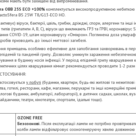
нізми мають бути захищені від випромінювання.
ra OBB 25S ECO +100%
комплектується високопродуктивною небитко
actoSfera BS 25W T8/G13-ECO HO.
активує) віруси, бактерії, цвіль, грибки, дріжджі, спори, алергени та інші і
х типів (грипатипи A, B, C), віруси що викликають ГРЗ та ГРВІ, коронавір
ання COVID-19, штам коронавирусу «Омікрон». Поглинена доза ультраф
кробів призводить до їхньої миттєвої загибелі.
ня приміщень особливо ефективне для запобігання захворювань в пері
 епідемій та пандемій грипу. Дозволяє уникнути зараження небезпечно
ування в будинку носія інфекції. У період епідемій грипу кварцування
иктичних цілях кварцування кімнат рекомендується проводити 1-2 рази
АСТОСУВАННЯ:
астосовується
у побуті
(будинки, квартири, будь-які житлові та нежитлові
ва, готелі, ресторани, кафе, магазини, перукарні та інші комерційні прим
пологові будинки, амбулаторії, лабораторії), в дитячих садках, школах, в
айданчики, театри, кінотеатри, спортзали, їдальні тощо).
OZONE FREE
Безозонові.
Після експлуатації лампи не потрібно провітрюват
колби лампи відфільтровує озоногенеруючу хвилю довжиною 