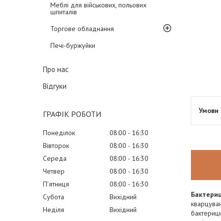
Меблі для військових, польових
шпиталів
Торгове обладнання
Печі-буржуйки
Про нас
Відгуки
ГРАФІК РОБОТИ
Понеділок
08:00
16:30
Вівторок
08:00
16:30
Середа
08:00
16:30
Четвер
08:00
16:30
Пʼятниця
08:00
16:30
Бактериц
Субота
Вихідний
кварцува
Неділя
Вихідний
бактерици