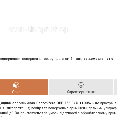
повернення товару протягом 14 днів
за домовленістю
Опис
Характеристики
идний опромінювач BactoSfera OBB 25S ECO +100%
– це пристрій в
ння (знезараження) повітря та поверхонь в приміщенні прямими ультра
дної дії. Використовується за умови відсутності в оброблюваному примі