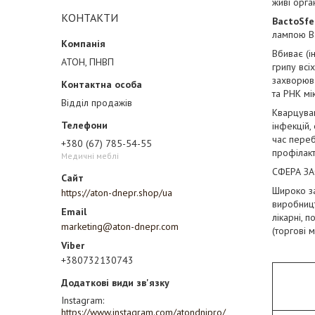
живі орга
КОНТАКТИ
BactoSfe
лампою B
Вбиває (ін
АТОН, ПНВП
грипу всі
захворюв
та РНК мі
Відділ продажів
Кварцуван
інфекцій,
час переб
+380 (67) 785-54-55
профілакт
Медичні меблі
СФЕРА З
Широко з
https://aton-dnepr.shop/ua
виробницт
лікарні, 
marketing@aton-dnepr.com
(торгові м
+380732130743
Instagram
https://www.instagram.com/atondnipro/