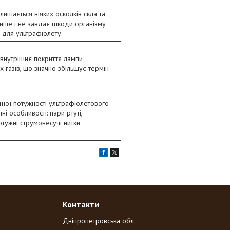
шається ніяких осколків скла та
вище і не завдає шкоди організму
 для ультрафіолету.
внутрішнє покриття лампи
газів, що значно збільшує термін
ної потужності ультрафіолетового
і особливості: пари ртуті,
отужні струмонесучі нитки
Контакти
Дніпропетровська обл.