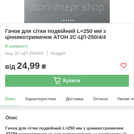
Гачок для сітки подвійний L=250 мм з
цінникотримачем АТОН 2С-ЦП-250/4/4
В наявності
Код: 2С-ЦП-250/4/4
Роздріб
24,99
від
₴
Купити
Опис
Характеристики
Доставка
Оплата
Умови п
Опис
Гачок для сітки подвійний L=250 мм з цінникотримачем
АТОН
використовується для вивіски товарів на перфорованій