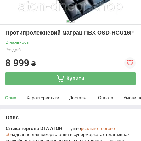
Протипролежневий матрац ПВХ OSD-HCU16P
В наявності
Роздріб
8 999
₴
Купити
Опис
Характеристики
Доставка
Оплата
Умови п
Опис
Стійка торгова DTA АТОН
— уніве
рсальне торгове
об
ладнання для використання в супермаркетах і магазинах
роздрібної мережі, призначене для естетичної та зручної