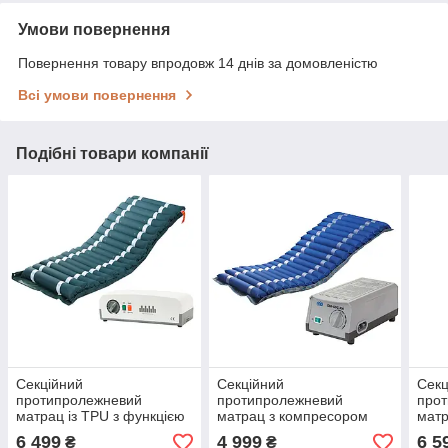
Умови повернення
Повернення товару впродовж 14 днів за домовленістю
Всі умови повернення
Подібні товари компанії
Секційний
Секційний
Секц
протипролежневий
протипролежневий
про
матрац із TPU з функцією
матрац з компресором
матр
статики OSD-F-605
OSD-QDC-500
стат
6 499
4 999
6 5
₴
₴