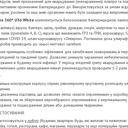
адусів, який призначений для кварцування (знезараження) повітря та п
летовими променями бактерицидної дії. Використовується за умови від
варин, рослини та інші живі організми мають бути захищені від випромін
ra 360° U36 White
комплектується безозоновою бактерицидною лампо
активує) віруси, бактерії, цвіль, грибки, дріжджі, спори, алергени та інші і
х типів (грипатипи A, B, C), віруси що викликають ГРЗ та ГРВІ, коронавір
ання COVID-19, штам коронавирусу «Омікрон». Поглинена доза ультраф
кробів призводить до їхньої миттєвої загибелі.
ня приміщень особливо ефективне для запобігання захворювань в пері
 епідемій та пандемій грипу. Дозволяє уникнути зараження небезпечно
ування в будинку носія інфекції. У період епідемій грипу кварцування
иктичних цілях кварцування кімнат рекомендується проводити 1-2 рази
:
кальна конструкція корпусу сприяє рівномірному круговому розподілу у
щенню.
дкознімна підставка, що дозволяє легко скласти опромінювач у коробку 
вання, так як зберігання нерозібраного опромінювача у вертикальному 
идання та пошкодження дітьми або домашніми тваринами.
АСТОСУВАННЯ:
астосовується
у побуті
(будинки, квартири, будь-які житлові та нежитлові
ва, готелі, ресторани, кафе, магазини, перукарні та інші комерційні прим