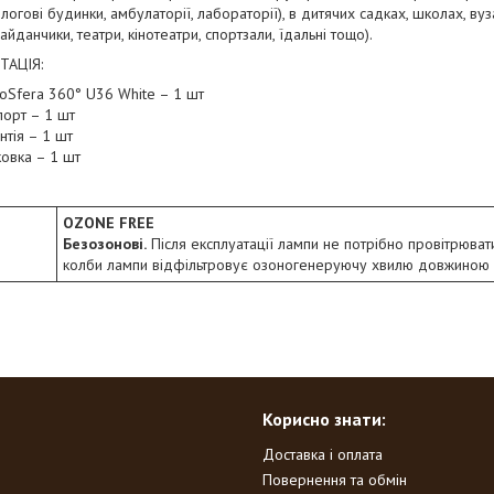
пологові будинки, амбулаторії, лабораторії), в дитячих садках, школах, в
айданчики, театри, кінотеатри, спортзали, їдальні тощо).
ТАЦІЯ:
toSfera 360° U36 White – 1 шт
порт – 1 шт
нтія – 1 шт
ковка – 1 шт
OZONE FREE
Безозонові.
Після експлуатації лампи не потрібно провітрюват
колби лампи відфільтровує озоногенеруючу хвилю довжиною 
Корисно знати:
Доставка і оплата
Повернення та обмін