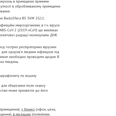
оверхонь в приміщенні прямими
сутності в оброблюваному приміщенні
ювання.
ю BactoSfera BS 36W 2G11.
нфекційні мікроорганізми, в т.ч. віруси
ус SARS-CoV-2 (2019-nCoV) що викликає
іолетової радіації молекулами ДНК
од гострих респіраторних вірусних
ю для здоров’я людини інфекцією під
 кімнат необхідно проводити щодня. В
 на тиждень.
льтрафіолету по всьому
для зберігання після сеансу
стані може призвести до його
 приміщення),
у бізнесі
(офіси, цеха,
іщення),
в медицині
(поліклініки,