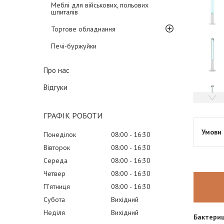
Меблі для військових, польових
шпиталів
Торгове обладнання
Печі-буржуйки
Про нас
Відгуки
ГРАФІК РОБОТИ
Понеділок
08:00
16:30
Вівторок
08:00
16:30
Середа
08:00
16:30
Четвер
08:00
16:30
Пʼятниця
08:00
16:30
Субота
Вихідний
Неділя
Вихідний
Бактериц