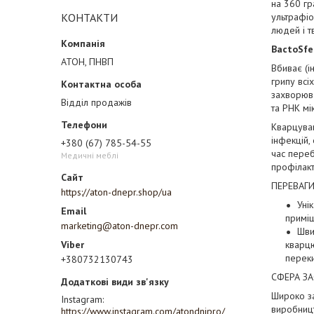
на 360 гр
КОНТАКТИ
ультрафіо
людей і т
BactoSfe
АТОН, ПНВП
Вбиває (ін
грипу всі
захворюв
Відділ продажів
та РНК мі
Кварцуван
інфекцій,
+380 (67) 785-54-55
час переб
Медичні меблі
профілакт
ПЕРЕВАГИ
https://aton-dnepr.shop/ua
Уні
примі
marketing@aton-dnepr.com
Шви
кварцю
перек
+380732130743
СФЕРА З
Широко з
Instagram
виробницт
https://www.instagram.com/atondnipro/