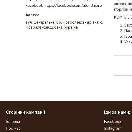
лікарні, 
Facebook
https://facebook.com/atondnipro
(торгові м
КОМПЛЕК
вул. Центральна, 88, Новоолександрівка, с.
Bac
Новоалександровка, Україна
Пас
Гара
Упа
Сторінки компанії
Іди за нами:
Головна
Facebook
Про нас
Instagram