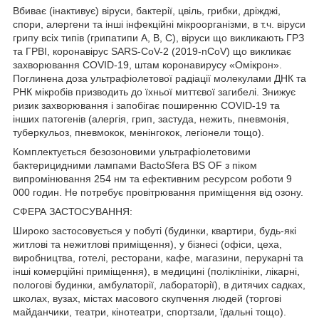
Вбиває (інактивує) віруси, бактерії, цвіль, грибки, дріжджі,
спори, алергени та інші інфекційні мікроорганізми, в т.ч. віруси
грипу всіх типів (грипатипи A, B, C), віруси що викликають ГРЗ
та ГРВІ, коронавірус SARS-CoV-2 (2019-nCoV) що викликає
захворювання COVID-19, штам коронавирусу «Омікрон».
Поглинена доза ультрафіолетової радіації молекулами ДНК та
РНК мікробів призводить до їхньої миттєвої загибелі. Знижує
ризик захворювання і запобігає поширенню COVID-19 та
інших патогенів (алергія, грип, застуда, нежить, пневмонія,
туберкульоз, пневмокок, менінгокок, легіонели тощо).
Комплектується безозоновими ультрафіолетовими
бактерицидними лампами BactoSfera BS OF з піком
випромінювання 254 нм та ефективним ресурсом роботи 9
000 годин. Не потребує провітрювання приміщення від озону.
СФЕРА ЗАСТОСУВАННЯ:
Широко застосовується у побуті (будинки, квартири, будь-які
житлові та нежитлові приміщення), у бізнесі (офіси, цеха,
виробництва, готелі, ресторани, кафе, магазини, перукарні та
інші комерційні приміщення), в медицині (поліклініки, лікарні,
пологові будинки, амбулаторії, лабораторії), в дитячих садках,
школах, вузах, містах масового скупчення людей (торгові
майданчики, театри, кінотеатри, спортзали, їдальні тощо).