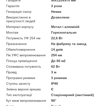
Габарити
90x120x970 мм
Гарантія
3 роки
Генерація озону
Немає
Використання в
Дозволено
присутності людей
Матеріал корпусу
Метал і алюміній
Монтаж
Горизонтально
Потужність УФ 254 нм
22,6 Вт
Призначення
На фабрику та завод
Обмін/повернення
14 днів
Пік УФС випромінювання
254 нм
Площа приміщення
До 60 м2
Споживана потужність
62 Вт
Провід
3 м
Програмні режими
3 режими
Ступінь захисту
IP40
Знімна верхня кришка
Є
Тип експлуатації
Стаціонарний (настінний)
Кут межі випромінювання
90°