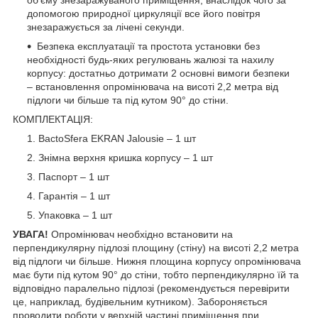
допомогою природної циркуляції все його повітря
знезаражується за лічені секунди.
Безпека експлуатації та простота установки без
необхідності будь-яких регулювань жалюзі та нахилу
корпусу: достатньо дотримати 2 основні вимоги безпеки
– встановлення опромінювача на висоті 2,2 метра від
підлоги чи більше та під кутом 90° до стіни.
КОМПЛЕКТАЦІЯ:
BactoSfera EKRAN Jalousie – 1 шт
Знімна верхня кришка корпусу – 1 шт
Паспорт – 1 шт
Гарантія – 1 шт
Упаковка – 1 шт
УВАГА!
Опромінювач необхідно встановити на
перпендикулярну підлозі площину (стіну) на висоті 2,2 метра
від підлоги чи більше. Нижня площина корпусу опромінювача
має бути під кутом 90° до стіни, тобто перпендикулярно їй та
відповідно паралельно підлозі (рекомендується перевірити
це, наприклад, будівельним кутником). Забороняється
проводити роботи у верхній частині приміщення при