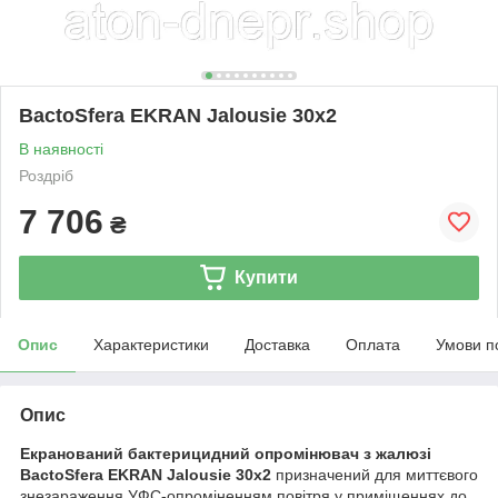
BactoSfera EKRAN Jalousie 30x2
В наявності
Роздріб
7 706
₴
Купити
Опис
Характеристики
Доставка
Оплата
Умови п
Опис
Екранований бактерицидний опромінювач з жалюзі
BactoSfera EKRAN Jalousie 30x2
призначений для миттєвого
знезараження УФС-опроміненням повітря у приміщеннях до