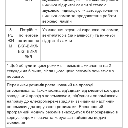
нижньої відкритої лампи зі сталою
звуковою індикацією ⇒ автовідключення
нижньої лампи та продовження роботи
верхньої лампи
3
Потрійне
Увімкнення верхньої екранованої лампи,
РЕ
почергове
вентиляторів (за наявності) та нижньої
ЖИ
натискання
відкритої лампи
М
ВКЛ-ВИКЛ-
ВКЛ-ВИКЛ-
ВКЛ
* Щоб обнулити цикл режимів – вимкніть живлення на 2
секунди чи більше, після цього цикл режимів почнеться з
першого.
Перемикач режимів розташований на проводі
опромінювача. Також можна від’єднати від клемної колодки
заводський провід з перемикачем, під’єднати опромінювач
напряму до електромережі і задіяти звичайний настінний
перемикач для керування режимами. Електронний
програмний модуль режимів знаходиться безпосередньо в
корпусі опромінювача та керується таймінгом подачі
живлення.