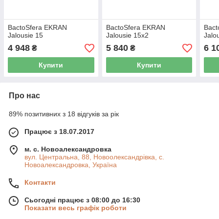
BactoSfera EKRAN
BactoSfera EKRAN
Bact
Jalousie 15
Jalousie 15x2
Jalo
4 948
5 840
6 1
₴
₴
Купити
Купити
Про нас
89% позитивних з 18 відгуків за рік
Працює з 18.07.2017
м. с. Новоалександровка
вул. Центральна, 88, Новоолександрівка, с.
Новоалександровка, Україна
Контакти
Сьогодні працює з 08:00 до 16:30
Показати весь графік роботи