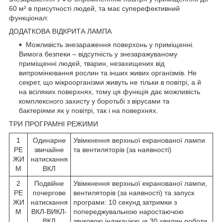
60 м² в присутності людей, та має суперефективний
функціонал:
ДОДАТКОВА ВІДКРИТА ЛАМПА
Можливість знезараження поверхонь у приміщенні.
Вимога безпеки – відсутність у знезаражуваному
приміщенні людей, тварин, незахищених від
випромінювання рослин та інших живих організмів. Не
секрет, що мікроорганізми живуть не тільки в повітрі, а й
на всіляких поверхнях, тому ця функція дає можливість
комплексного захисту у боротьбі з вірусами та
бактеріями як у повітрі, так і на поверхнях.
ТРИ ПРОГРАМНІ РЕЖИМИ
1
Одинарне
Увімкнення верхньої екранованої лампи
РЕ
звичайне
та вентиляторів (за наявності)
ЖИ
натискання
М
ВКЛ
2
Подвійне
Увімкнення верхньої екранованої лампи,
РЕ
почергове
вентиляторів (за наявності) та запуск
ЖИ
натискання
програми: 10 секунд затримки з
М
ВКЛ-ВИКЛ-
попереджувальною наростаючою
ВКЛ
звуковою індикацією ⇒ 30 хвилин роботи