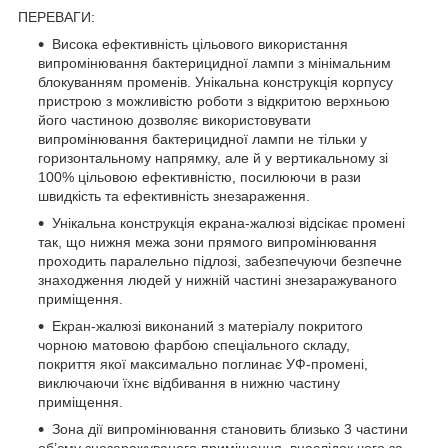
ПЕРЕВАГИ:
Висока ефективність цільового використання
випромінювання бактерицидної лампи з мінімальним
блокуванням променів. Унікальна конструкція корпусу
пристрою з можливістю роботи з відкритою верхньою
його частиною дозволяє використовувати
випромінювання бактерицидної лампи не тільки у
горизонтальному напрямку, але й у вертикальному зі
100% цільовою ефективністю, посилюючи в рази
швидкість та ефективність знезараження.
Унікальна конструкція екрана-жалюзі відсікає промені
так, що нижня межа зони прямого випромінювання
проходить паралельно підлозі, забезпечуючи безпечне
знаходження людей у нижній частині знезаражуваного
приміщення.
Екран-жалюзі виконаний з матеріалу покритого
чорною матовою фарбою спеціального складу,
покриття якої максимально поглинає УФ-промені,
виключаючи їхнє відбивання в нижню частину
приміщення.
Зона дії випромінювання становить близько 3 частини
об’єму знезаражуваного приміщення, внаслідок чого за