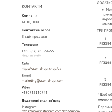
ДОДАТКО
КОНТАКТИ
Мож
приміщ
мікроо
АТОН, ПНВП
компле
ТРИ ПРО
Відділ продажів
1
РЕЖИМ
+380 (67) 785-54-55
Медичні меблі
2
РЕЖИМ
https://aton-dnepr.shop/ua
3
marketing@aton-dnepr.com
РЕЖИМ
+380732130743
* Щоб об
першого
Instagram
Перемика
https://www.instagram.com/atondnipro/
заводськ