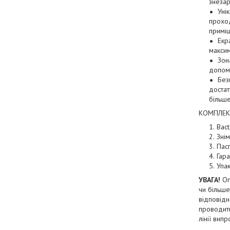
знеза
Уні
проход
примі
Екр
максим
Зон
допомо
Без
достат
більше
КОМПЛЕК
Bact
Зні
Пас
Гара
Упа
УВАГА!
Оп
чи більше
відповідн
проводити
лінії вип