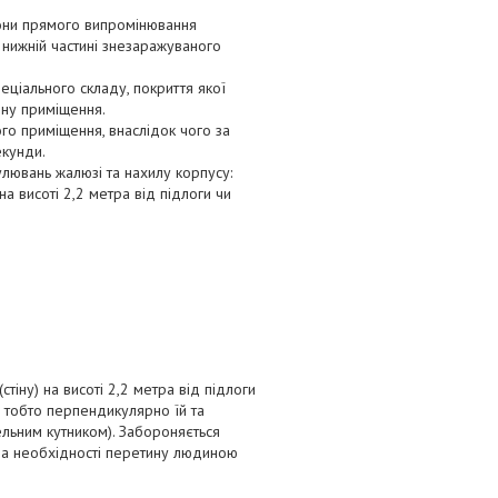
зони прямого випромінювання
нижній частині знезаражуваного
ціального складу, покриття якої
ину приміщення.
го приміщення, внаслідок чого за
екунди.
улювань жалюзі та нахилу корпусу:
 висоті 2,2 метра від підлоги чи
іну) на висоті 2,2 метра від підлоги
, тобто перпендикулярно їй та
ельним кутником). Забороняється
за необхідності перетину людиною