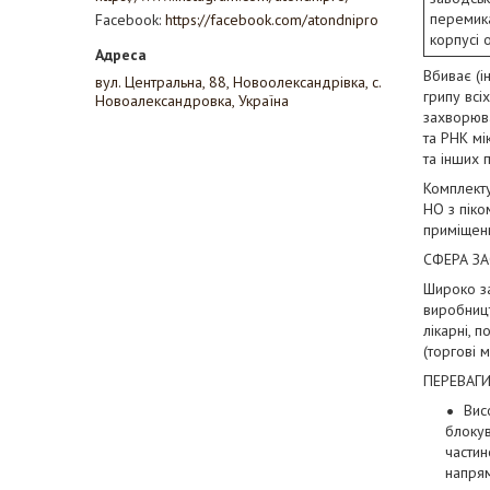
перемик
Facebook
https://facebook.com/atondnipro
корпусі 
Вбиває (ін
вул. Центральна, 88, Новоолександрівка, с.
грипу всі
Новоалександровка, Україна
захворюв
та РНК мі
та інших 
Комплект
HO з пік
приміщенн
СФЕРА З
Широко за
виробницт
лікарні, 
(торгові м
ПЕРЕВАГИ
Вис
блокув
частин
напрям