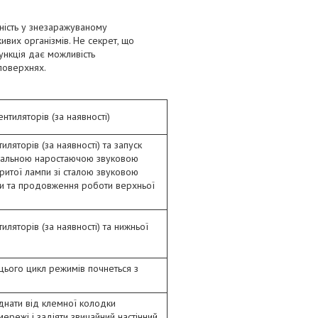
ність у знезаражуваному
вих організмів. Не секрет, що
функція дає можливість
 поверхнях.
нтиляторів (за наявності)
ляторів (за наявності) та запуск
вальною наростаючою звуковою
ритої лампи зі сталою звуковою
пи та продовження роботи верхньої
ляторів (за наявності) та нижньої
 цього цикл режимів почнеться з
нати від клемної колодки
режі і задіяти звичайний настінний