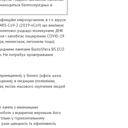
знаходиться безпосередньо в
нфекційні мікроорганізми, в т.ч. віруси
ус SARS-CoV-2 (2019-nCoV) що викликає
іолетової радіації молекулами ДНК
ання і запобігає поширенню COVID-19
ок, менінгокок, легіонели тощо).
цидними лампами BactoSfera BS ECO
н. Не потребує провітрювання
риміщення), у бізнесі (офіси, цеха,
щення), в медицині (поліклініки,
узах, містах масового скупчення людей
ї лампи з мінімальним
 роботи з відкритою верхньою його
тільки у горизонтальному
 рази швидкість та ефективність