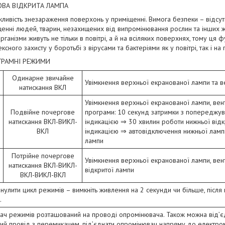
ВА ВІДКРИТА ЛАМПА
ливість знезараження поверхонь у приміщенні. Вимога безпеки – відсут
енні людей, тварин, незахищених від випромінювання рослин та інших жи
рганізми живуть не тільки в повітрі, а й на всіляких поверхнях, тому ця 
ксного захисту у боротьбі з вірусами та бактеріями як у повітрі, так і на
ГРАМНІ РЕЖИМИ
Одинарне звичайне
Увімкнення верхньої екранованої лампи та ве
натискання ВКЛ
Увімкнення верхньої екранованої лампи, венти
Подвійне почергове
програми: 10 секунд затримки з попереджу
натискання ВКЛ-ВИКЛ-
індикацією ⇒ 30 хвилин роботи нижньої відк
ВКЛ
індикацією ⇒ автовідключення нижньої лам
лампи
Потрійне почергове
Увімкнення верхньої екранованої лампи, венти
натискання ВКЛ-ВИКЛ-
відкритої лампи
ВКЛ-ВИКЛ-ВКЛ
нулити цикл режимів – вимкніть живлення на 2 секунди чи більше, після
.
ч режимів розташований на проводі опромінювача. Також можна від’єд
ий провід з перемикачем, під’єднати опромінювач напряму до електроме