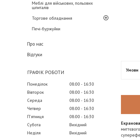
Меблі для військових, польових
шпиталів
Торгове обладнання
Печі-буржуйки
Про нас
Відгуки
ГРАФІК РОБОТИ
Понеділок
08:00
16:30
Вівторок
08:00
16:30
Середа
08:00
16:30
Четвер
08:00
16:30
Пʼятниця
08:00
16:30
Екранова
Субота
Вихідний
миттєвого
Неділя
Вихідний
суперефе