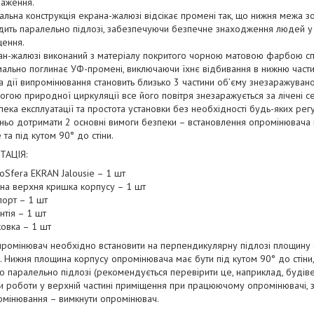
раження.
кальна конструкція екрана-жалюзі відсікає промені так, що нижня межа 
ить паралельно підлозі, забезпечуючи безпечне знаходження людей у 
щення.
ан-жалюзі виконаний з матеріалу покритого чорною матовою фарбою спе
ально поглинає УФ-промені, виключаючи їхнє відбивання в нижню част
а дії випромінювання становить близько 3 частини об’єму знезаражувано
гою природної циркуляції все його повітря знезаражується за лічені с
пека експлуатації та простота установки без необхідності будь-яких рег
ньо дотримати 2 основні вимоги безпеки – встановлення опромінювача на
 та під кутом 90° до стіни.
ТАЦІЯ:
oSfera EKRAN Jalousie – 1 шт
мна верхня кришка корпусу – 1 шт
порт – 1 шт
нтія – 1 шт
ковка – 1 шт
ромінювач необхідно встановити на перпендикулярну підлозі площину (ст
. Нижня площина корпусу опромінювача має бути під кутом 90° до стіни
о паралельно підлозі (рекомендується перевірити це, наприклад, будів
 роботи у верхній частині приміщення при працюючому опромінювачі, 
ромінювання – вимкнути опромінювач.