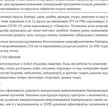
ач для керування режимами. Електронний програмний модуль режимів 
опромінювача та керується таймінгом подачі живлення.
активує) віруси, бактерії, цвіль, грибки, дріжджі, спори, алергени та інші і
х типів (грипатипи A, B, C), віруси що викликають ГРЗ та ГРВІ, коронавір
ання COVID-19, штам коронавирусу «Омікрон». Поглинена доза ультраф
кробів призводить до їхньої миттєвої загибелі. Знижує ризик захворюв
патогенів (алергія, грип, застуда, нежить, пневмонія, туберкульоз, пневмок
ується високопродуктивними безозоновими ультрафіолетовими бактери
ом випромінювання 254 нм та ефективним ресурсом роботи 16 000 годи
я від озону.
АСТОСУВАННЯ:
стосовується у побуті (будинки, квартири, будь-які житлові та нежитлові п
ва, готелі, ресторани, кафе, магазини, перукарні та інші комерційні примі
пологові будинки, амбулаторії, лабораторії), в дитячих садках, школах, в
айданчики, театри, кінотеатри, спортзали, їдальні тощо).
:
ока ефективність цільового використання випромінювання бактерицидно
анням променів. Унікальна конструкція корпусу пристрою з можливістю
ою дозволяє використовувати випромінювання бактерицидної лампи не 
ку, але й у вертикальному зі 100% цільовою ефективністю, посилюючи в