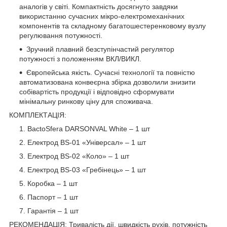
аналогів у світі. Компактність досягнуто завдяки
використанню сучасних мікро-електромеханічних
компонентів та складному багатошестеренковому вузлу
регулювання потужності.
Зручний плавний безступінчастий регулятор
потужності з положенням ВКЛ/ВИКЛ.
Європейська якість. Сучасні технології та повністю
автоматизована конвеєрна збірка дозволили знизити
собівартість продукції і відповідно сформувати
мінімальну ринкову ціну для споживача.
КОМПЛЕКТАЦІЯ:
BactoSfera DARSONVAL White – 1 шт
Електрод BS-01 «Універсал» – 1 шт
Електрод BS-02 «Коло» – 1 шт
Електрод BS-03 «Гребінець» – 1 шт
Коробка – 1 шт
Паспорт – 1 шт
Гарантія – 1 шт
РЕКОМЕНДАЦІЯ: Тривалість дії, швидкість рухів, потужність