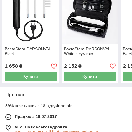
BactoSfera DARSONVAL
BactoSfera DARSONVAL
Bac
Black
White з сумкою
Blac
1 658
2 152
2 1
₴
₴
Купити
Купити
Про нас
89% позитивних з 18 відгуків за рік
Працює з 18.07.2017
м. с. Новоалександровка
вул. Центральна, 88, Новоолександрівка, с.