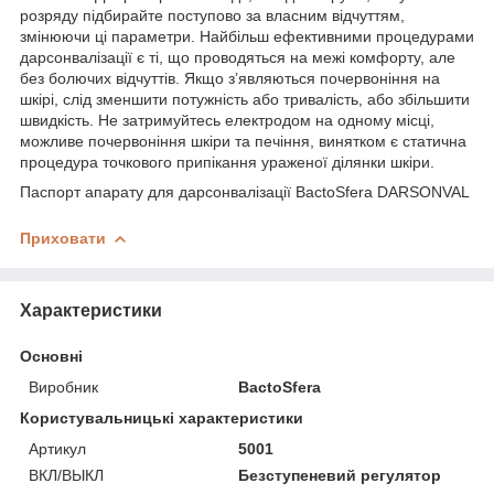
розряду підбирайте поступово за власним відчуттям,
змінюючи ці параметри. Найбільш ефективними процедурами
дарсонвалізації є ті, що проводяться на межі комфорту, але
без болючих відчуттів. Якщо з’являються почервоніння на
шкірі, слід зменшити потужність або тривалість, або збільшити
швидкість. Не затримуйтесь електродом на одному місці,
можливе почервоніння шкіри та печіння, винятком є статична
процедура точкового припікання ураженої ділянки шкіри.
Паспорт апарату для дарсонвалізації BactoSfera DARSONVAL
Приховати
Характеристики
Основні
Виробник
BactoSfera
Користувальницькі характеристики
Артикул
5001
ВКЛ/ВЫКЛ
Безступеневий регулятор