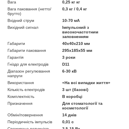
Вага
0,25 кг кг
Вага паковання (нетто/
0,3 кг / 0,4 кг
брутто)
Вхідний струм
10-70 мА
Вихідний сигнал
Імпульсний з
високочастотним
заповненням
Габарити
40x40x210 мм
Габарити паковання
295x185x55 мм
Гарантія
3 роки
Гніздо для електродів
D11
Діапазон регулювання
6-30 кВ
напруги
Використання
«На всі випадки життя»
Кількість електродів
3 шт (базові)
Комплектність
В коробці
Призначення
Для стоматології та
косметології
Обмін/повернення
14 днів
Періодичність імпульсів
0,01 с
Споживана потужність
2,5-15 Вт