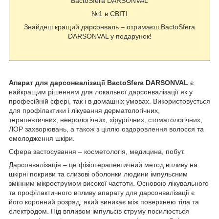
BactoSfera DARSONVAL
№1 в СВІТІ
Знайдеш кращий дарсонваль – отримаєш BactoSfera
DARSONVAL у подарунок!
Апарат для дарсонвалізації BactoSfera DARSONVAL
є
найкращим рішенням для локальної дарсонвалізації як у
професійній сфері, так і в домашніх умовах. Використовується
для профілактики і лікування дерматологічних,
терапевтичних, неврологічних, хірургічних, стоматологічних,
ЛОР захворювань, а також з ціллю оздоровлення волосся та
омолодження шкіри.
Сфера застосування – косметологія, медицина, побут.
Дарсонвалізація – це фізіотерапевтичний метод впливу на
шкірні покриви та слизові оболонки людини імпульсним
змінним мікрострумом високої частоти. Основою лікувального
та профілактичного впливу апарату для дарсонвалізації є
його коронний розряд, який виникає між поверхнею тіла та
електродом. Під впливом імпульсів струму посилюється