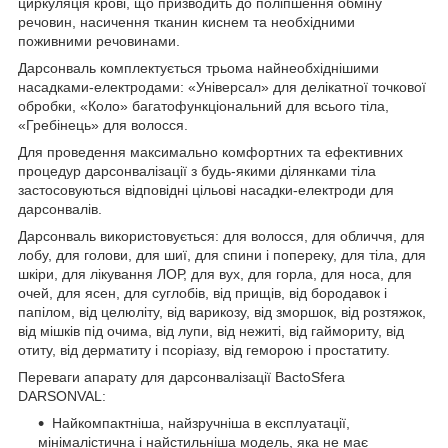
циркуляція крові, що призводить до поліпшення обміну
речовин, насичення тканин киснем та необхідними
поживними речовинами.
Дарсонваль комплектується трьома найнеобхіднішими
насадками-електродами: «Універсал» для делікатної точкової
обробки, «Коло» багатофункціональний для всього тіла,
«Гребінець» для волосся.
Для проведення максимально комфортних та ефективних
процедур дарсонвалізації з будь-якими ділянками тіла
застосовуються відповідні цільові насадки-електроди для
дарсонвалів.
Дарсонваль використовується: для волосся, для обличчя, для
лобу, для голови, для шиї, для спини і попереку, для тіла, для
шкіри, для лікування ЛОР, для вух, для горла, для носа, для
очей, для ясен, для суглобів, від прищів, від бородавок і
папілом, від целюліту, від варикозу, від зморшок, від розтяжок,
від мішків під очима, від лупи, від нежиті, від гаймориту, від
отиту, від дерматиту і псоріазу, від геморою і простатиту.
Переваги апарату для дарсонвалізації BactoSfera
DARSONVAL:
Найкомпактніша, найзручніша в експлуатації,
мінімалістична і найстильніша модель, яка не має