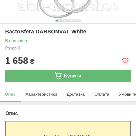
BactoSfera DARSONVAL White
В наявності
Роздріб
1 658
₴
Купити
Опис
Характеристики
Доставка
Оплата
Умови п
Опис