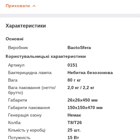
Приховати
Характеристики
Основні
Виробник
BactoSfera
Користувальницькі характеристики
Артикул
0151
Бактерицидна лампа
Небитка безозонова
Вага
80 г кг
Вага паковання (нетто/
2,0 кг / 2,2 кг
брутто)
Габарити
26x26x450 мм
Габарити паковання
150x150x470 мм
Генерація озону
Немає
Колба
T8/T26
Кількість у коробці
25 шт.
Потужність
15 Вт