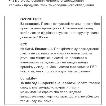
З метою запобігання мікробного забруднення
харчових продуктів, тари та холодильного обладнання
OZONE FREE
Безозонові.
Після експлуатації лампи не потрібно
провітрювати приміщення. Спеціальний склад
колби лампи відфільтровує озоногенеруючу хвилю
довжиною 185 нм.
ECO
Небиткі. Екологічні.
При фізичному пошкодженні
лампи не залишається ніяких осколків скла та
ртуть, що міститься в лампі, не проникає в
навколишнє середовище і не завдає шкоди
організму людини. Зовні лампа має захисне FEP
покриття, яке є прозорим для ультрафіолету.
LongLife+
16 000 годин ефективної роботи.
Запатентоване
спеціальне внутрішнє покриття лампи
максимально ефективно перешкоджає
випаровуванню інертних газів, що значно збільшує
термін служби лампи.