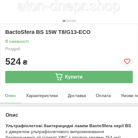
BactoSfera BS 15W T8/G13-ECO
В наявності
Роздріб
524
₴
Купити
Опис
Характеристики
Доставка
Оплата
Умови п
Опис
Ультрафіолетові бактерицидні лампи BactoSfera серії BS
є джерелом ультрафіолетового випромінювання
бактерицидної дії (спектр УФС з піковою хвилею 254 нм).