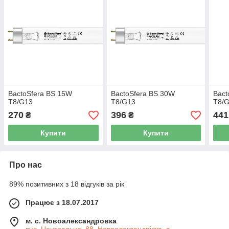
BactoSfera BS 15W
BactoSfera BS 30W
Bact
T8/G13
T8/G13
T8/
270
396
441
₴
₴
Купити
Купити
Про нас
89% позитивних з 18 відгуків за рік
Працює з 18.07.2017
м. с. Новоалександровка