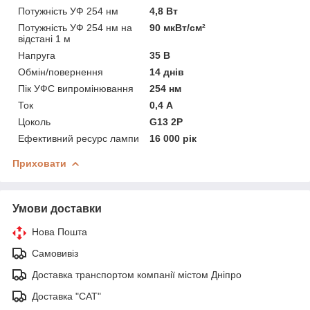
Потужність УФ 254 нм
4,8 Вт
Потужність УФ 254 нм на
90 мкВт/см²
відстані 1 м
Напруга
35 В
Обмін/повернення
14 днів
Пік УФС випромінювання
254 нм
Ток
0,4 А
Цоколь
G13 2P
Ефективний ресурс лампи
16 000 рік
Приховати
Умови доставки
Нова Пошта
Самовивіз
Доставка транспортом компанії містом Дніпро
Доставка "САТ"