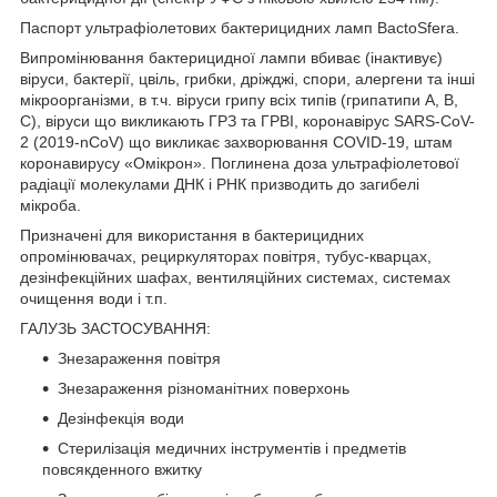
Паспорт ультрафіолетових бактерицидних ламп BactoSfera.
Випромінювання бактерицидної лампи вбиває (інактивує)
віруси, бактерії, цвіль, грибки, дріжджі, спори, алергени та інші
мікроорганізми, в т.ч. віруси грипу всіх типів (грипатипи A, B,
C), віруси що викликають ГРЗ та ГРВІ, коронавірус SARS-CoV-
2 (2019-nCoV) що викликає захворювання COVID-19, штам
коронавирусу «Омікрон». Поглинена доза ультрафіолетової
радіації молекулами ДНК і РНК призводить до загибелі
мікроба.
Призначені для використання в бактерицидних
опромінювачах, рециркуляторах повітря, тубус-кварцах,
дезінфекційних шафах, вентиляційних системах, системах
очищення води і т.п.
ГАЛУЗЬ ЗАСТОСУВАННЯ:
Знезараження повітря
Знезараження різноманітних поверхонь
Дезінфекція води
Стерилізація медичних інструментів і предметів
повсякденного вжитку