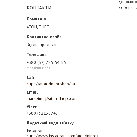
допомогою
КОНТАКТИ
дерев'яни
АТОН, ПНВП
Відділ продажів
+380 (67) 785-54-55
Медичні меблі
https://aton-dnepr.shop/ua
marketing@aton-dnepr.com
+380732130743
Instagram
https://www.instagram.com/atondnipro/