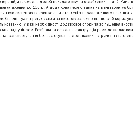
операцій, а також для людей похилого віку та ослаблених людей. Рама ви
навантаження до 150 кг. А додаткова перекладина на рамі гарантує більшу
линною системою та кришкою виготовлені з гіпоалергенного пластика. 
и. Стілець-туалет регулюється за висотою залежно від потреб користува
ть ковзанню. У разі необхідності додаткової опори та збільшення висоти
вати над унітазом. Розбірна та складана конструкція рами дозволяє комп
я та транспортування без застосування додаткових інструментів та спеці