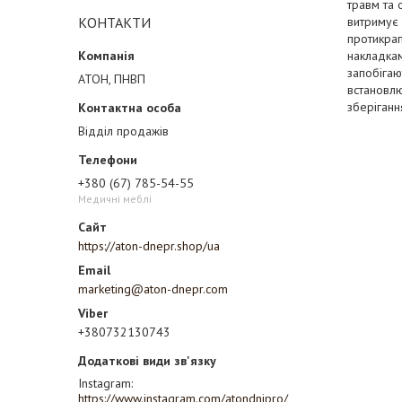
травм та 
КОНТАКТИ
витримує 
протикрап
накладкам
запобігаю
АТОН, ПНВП
встановлю
зберіганн
Відділ продажів
+380 (67) 785-54-55
Медичні меблі
https://aton-dnepr.shop/ua
marketing@aton-dnepr.com
+380732130743
Instagram
https://www.instagram.com/atondnipro/