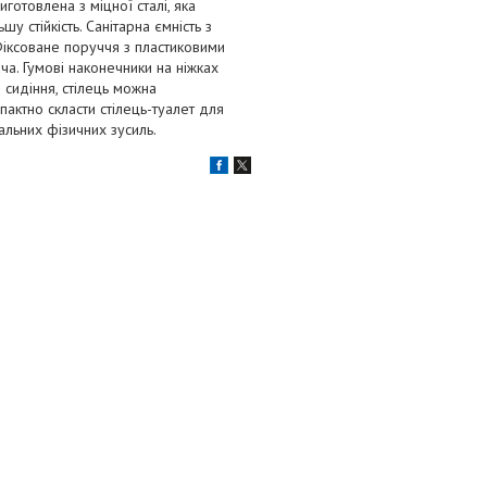
готовлена з міцної сталі, яка
 стійкість. Санітарна ємність з
Фіксоване поруччя з пластиковими
ча. Гумові наконечники на ніжках
 сидіння, стілець можна
актно скласти стілець-туалет для
альних фізичних зусиль.