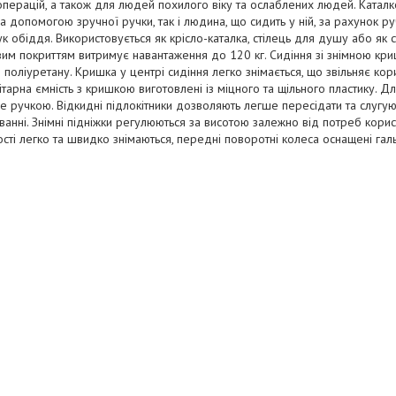
операцій, а також для людей похилого віку та ослаблених людей. Ката
за допомогою зручної ручки, так і людина, що сидить у ній, за рахунок 
ук обіддя. Використовується як крісло-каталка, стілець для душу або як с
м покриттям витримує навантаження до 120 кг. Сидіння зі знімною кришк
з поліуретану. Кришка у центрі сидіння легко знімається, що звільняє кор
нітарна ємність з кришкою виготовлені із міцного та щільного пластику. Д
 ручкою. Відкидні підлокітники дозволяють легше пересідати та слугую
анні. Знімні підніжки регулюються за висотою залежно від потреб корист
сті легко та швидко знімаються, передні поворотні колеса оснащені га