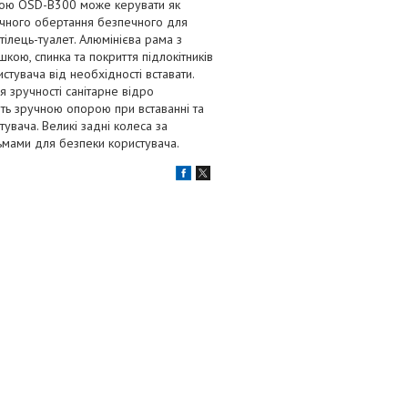
лкою OSD-B300 може керувати як
ручного обертання безпечного для
тілець-туалет. Алюмінієва рама з
ою, спинка та покриття підлокітників
истувача від необхідності вставати.
ля зручності санітарне відро
ть зручною опорою при вставанні та
увача. Великі задні колеса за
льмами для безпеки користувача.