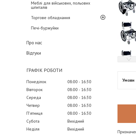
Меблі для військових, польових
шпиталів
Торгове обладнання
Печі-буржуйки
Про нас
Відгуки
ГРАФІК РОБОТИ
Понеділок
08:00
16:30
Вівторок
08:00
16:30
Середа
08:00
16:30
Четвер
08:00
16:30
Пʼятниця
08:00
16:30
Субота
Вихідний
Неділя
Вихідний
Призначен