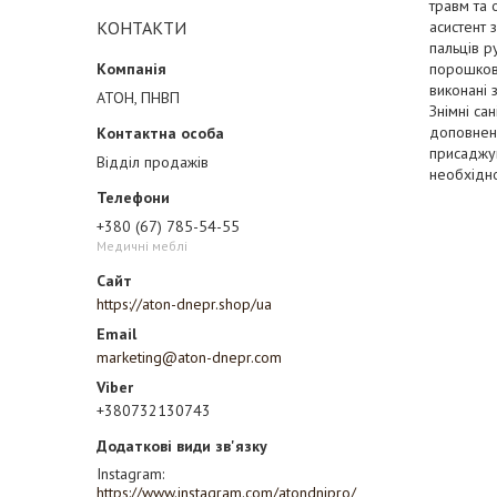
травм та 
КОНТАКТИ
асистент 
пальців р
порошкови
виконані 
АТОН, ПНВП
Знімні са
доповнене
присаджув
Відділ продажів
необхідно
+380 (67) 785-54-55
Медичні меблі
https://aton-dnepr.shop/ua
marketing@aton-dnepr.com
+380732130743
Instagram
https://www.instagram.com/atondnipro/