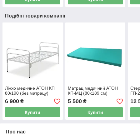
Подібні товари компанії
Ліжко медичне АТОН КП
Матрац медичний АТОН
Стер
80/190 (без матрацу)
КП-МЦ (80х189 см)
ГП-
6 900
5 500
12 
₴
₴
Купити
Купити
Про нас