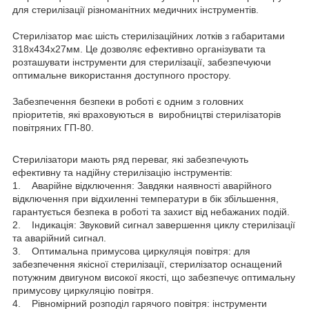
для стерилізації різноманітних медичних інструментів.
Стерилізатор має шість стерилізаційних лотків з габаритами
318х434х27мм. Це дозволяє ефективно організувати та
розташувати інструменти для стерилізації, забезпечуючи
оптимальне використання доступного простору.
Забезпечення безпеки в роботі є одним з головних
пріоритетів, які враховуються в виробництві стерилізаторів
повітряних ГП-80.
Стерилізатори мають ряд переваг, які забезпечують
ефективну та надійну стерилізацію інструментів:
1. Аварійне відключення: Завдяки наявності аварійного
відключення при відхиленні температури в бік збільшення,
гарантується безпека в роботі та захист від небажаних подій.
2. Індикація: Звуковий сигнал завершення циклу стерилізації
та аварійний сигнал.
3. Оптимальна примусова циркуляція повітря: для
забезпечення якісної стерилізації, стерилізатор оснащений
потужним двигуном високої якості, що забезпечує оптимальну
примусову циркуляцію повітря.
4. Рівномірний розподіл гарячого повітря: інструменти