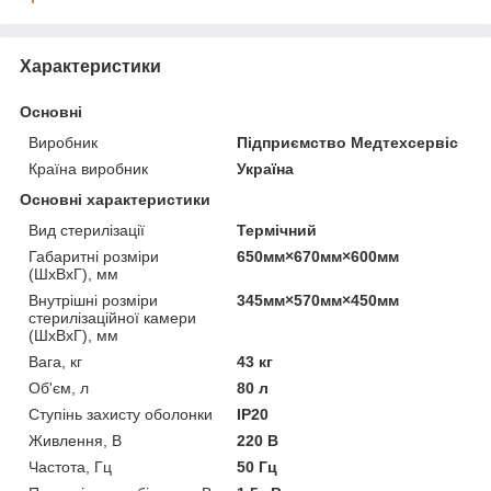
Характеристики
Основні
Виробник
Підприємство Медтехсервіс
Країна виробник
Україна
Основні характеристики
Вид стерилізації
Термічний
Габаритні розміри
650мм×670мм×600мм
(ШхВхГ), мм
Внутрішні розміри
345мм×570мм×450мм
стерилізаційної камери
(ШхВхГ), мм
Вага, кг
43 кг
Об'єм, л
80 л
Ступінь захисту оболонки
IP20
Живлення, В
220 В
Частота, Гц
50 Гц