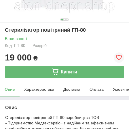
Стерилізатор повітряний ГП-80
В наявності
Код: ГП-80
Роздріб
19 000
₴
Купити
Опис
Характеристики
Доставка
Оплата
Умови п
Опис
Стерилізатор повітряний ГП-80 виробництва ТОВ
«Підприємство Медтехсервіс» є надійним та ефективним
професійним медичним обладнанням. Він призначений для