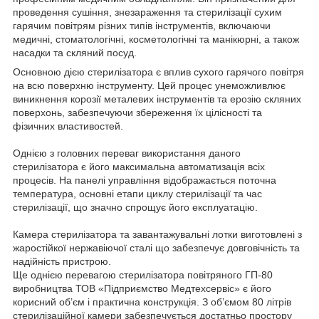
проведення сушіння, знезараження та стерилізації сухим
гарячим повітрям різних типів інструментів, включаючи
медичні, стоматологічні, косметологічні та манікюрні, а також
насадки та скляний посуд.
Основною дією стерилізатора є вплив сухого гарячого повітря
на всю поверхню інструменту. Цей процес унеможливлює
виникнення корозії металевих інструментів та ерозію скляних
поверхонь, забезпечуючи збереження їх цілісності та
фізичних властивостей.
Однією з головних переваг використання даного
стерилізатора є його максимальна автоматизація всіх
процесів. На панелі управління відображається поточна
температура, основні етапи циклу стерилізації та час
стерилізації, що значно спрощує його експлуатацію.
Камера стерилізатора та завантажувальні лотки виготовлені з
жаростійкої нержавіючої сталі що забезпечує довговічність та
надійність пристрою.
Ще однією перевагою стерилізатора повітряного ГП-80
виробництва ТОВ «Підприємство Медтехсервіс» є його
корисний об’єм і практична конструкція. З об’ємом 80 літрів
стерилізаційної камери забезпечується достатньо простору