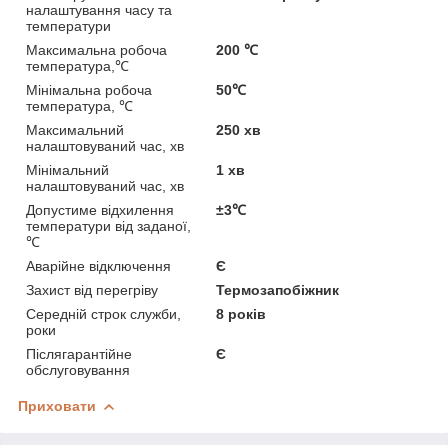
налаштування часу та
температури
Максимальна робоча
200 ℃
температура,℃
Мінімальна робоча
50℃
температура, ℃
Максимальний
250 хв
налаштовуваний час, хв
Мінімальний
1 хв
налаштовуваний час, хв
Допустиме відхилення
±3℃
температури від заданої,
℃
Аварійне відключення
Є
Захист від перегріву
Термозапобіжник
Середній строк служби,
8 років
роки
Післягарантійне
Є
обслуговування
Приховати