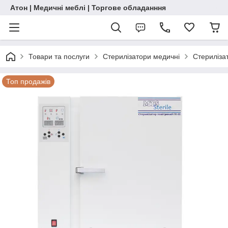
Атон | Медичні меблі | Торгове обладанння
Товари та послуги
Стерилізатори медичні
Стериліза
Топ продажів