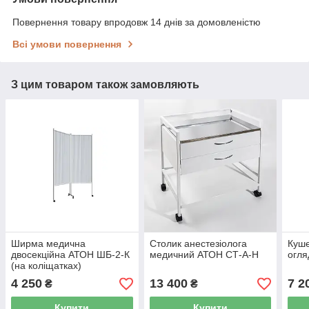
Повернення товару впродовж 14 днів за домовленістю
Всі умови повернення
З цим товаром також замовляють
Ширма медична
Столик анестезіолога
Куше
двосекційна АТОН ШБ-2-К
медичний АТОН СТ-А-Н
огля
(на коліщатках)
4 250
13 400
7 2
₴
₴
Купити
Купити