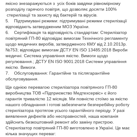
якісно знезаражуються з усіх боків завдяки рівномірному
розподілу гарячого повітря, що дозволяє досягти 100%
стерилізації та захисту від бактерій та вірусів.
5. Підтримувані режими: підтримувані режими стерилізації
відповідають затвердженим МОЗ України.
6. Сертифікація та відповідність стандартам: Стерилізатор
повітряний ГП-80 відповідає вимогам Технічного регламенту
щодо медичних виробів, затвердженого КМУ від 2.10.2013р.
№753; відповідає вимогам ДСТУ EN ISO 13485:2018 Вироби
медичні. Система управління якістю. Вимоги щодо
регулювання.; ДСТУ EN ISO 9001:2018 Системи управління
якістю. Вимоги.
7. Обслуговування: Гарантійне та післягарантійне
обслуговування.
Ще однією перевагою стерилізатора повітряного ГП-80
виробництва ТОВ «Підприємство Медтехсервіс» є його
гарантія тривалістю 12 місяців. Ми повністю стоїмо за якістю
нашого обладнання і готові забезпечити безперебійну роботу
стерилізатора протягом усього гарантійного періоду. У разі
виявлення дефектів або несправностей, наша компанія
здійснить безкоштовний ремонт або заміну пристрою.
Стерилізатор повітряний ГП-80 виготовлено в Україні. Це має
кілька значущих переваг: