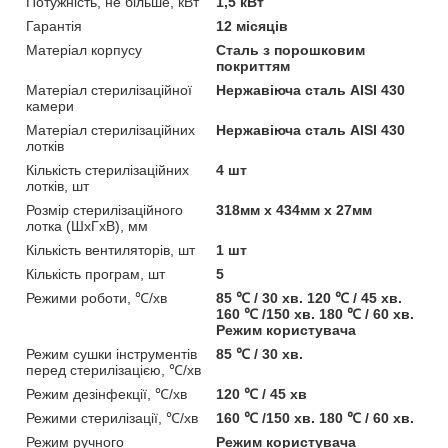
Потужність, не більше, кВт
1,5 кВт
Гарантія
12 місяців
Матеріал корпусу
Сталь з порошковим
покриттям
Матеріал стерилізаційної
Нержавіюча сталь AISI 430
камери
Матеріал стерилізаційних
Нержавіюча сталь AISI 430
лотків
Кількість стерилізаційних
4 шт
лотків, шт
Розмір стерилізаційного
318мм х 434мм х 27мм
лотка (ШхГхВ), мм
Кількість вентиляторів, шт
1 шт
Кількість програм, шт
5
Режими роботи, ℃/хв
85 ℃ / 30 хв. 120 ℃ / 45 хв.
160 ℃ /150 хв. 180 ℃ / 60 хв.
Режим користувача
Режим сушки інструментів
85 ℃ / 30 хв.
перед стерилізацією, ℃/хв
Режим дезінфекції, ℃/хв
120 ℃ / 45 хв
Режими стерилізації, ℃/хв
160 ℃ /150 хв. 180 ℃ / 60 хв.
Режим ручного
Режим користувача