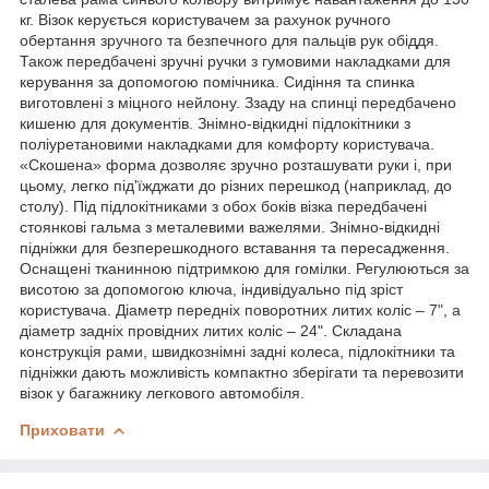
кг. Візок керується користувачем за рахунок ручного
обертання зручного та безпечного для пальців рук обіддя.
Також передбачені зручні ручки з гумовими накладками для
керування за допомогою помічника. Сидіння та спинка
виготовлені з міцного нейлону. Ззаду на спинці передбачено
кишеню для документів. Знімно-відкидні підлокітники з
поліуретановими накладками для комфорту користувача.
«Скошена» форма дозволяє зручно розташувати руки і, при
цьому, легко під'їжджати до різних перешкод (наприклад, до
столу). Під підлокітниками з обох боків візка передбачені
стоянкові гальма з металевими важелями. Знімно-відкидні
підніжки для безперешкодного вставання та пересадження.
Оснащені тканинною підтримкою для гомілки. Регулюються за
висотою за допомогою ключа, індивідуально під зріст
користувача. Діаметр передніх поворотних литих коліс – 7", а
діаметр задніх провідних литих коліс – 24". Складана
конструкція рами, швидкознімні задні колеса, підлокітники та
підніжки дають можливість компактно зберігати та перевозити
візок у багажнику легкового автомобіля.
Приховати