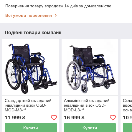
Повернення товару впродовж 14 днів за домовленістю
Всі умови повернення
Подібні товари компанії
Стандартний складаний
Алюмінієвий складаний
Скла
інвалідний візок OSD-
інвалідний візок OSD-
візо
MOD-M3-**
MOD-L3-**
осн
11 999
16 999
10 
₴
₴
Купити
Купити