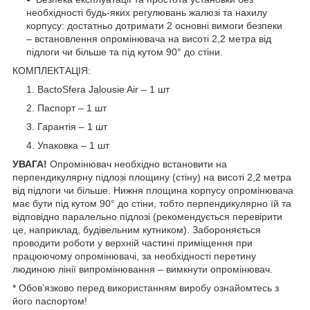
необхідності будь-яких регулювань жалюзі та нахилу
корпусу: достатньо дотримати 2 основні вимоги безпеки
– встановлення опромінювача на висоті 2,2 метра від
підлоги чи більше та під кутом 90° до стіни.
КОМПЛЕКТАЦІЯ:
BactoSfera Jalousie Air – 1 шт
Паспорт – 1 шт
Гарантія – 1 шт
Упаковка – 1 шт
УВАГА!
Опромінювач необхідно встановити на
перпендикулярну підлозі площину (стіну) на висоті 2,2 метра
від підлоги чи більше. Нижня площина корпусу опромінювача
має бути під кутом 90° до стіни, тобто перпендикулярно їй та
відповідно паралельно підлозі (рекомендується перевірити
це, наприклад, будівельним кутником). Забороняється
проводити роботи у верхній частині приміщення при
працюючому опромінювачі, за необхідності перетину
людиною лінії випромінювання – вимкнути опромінювач.
* Обов’язково перед використанням виробу ознайомтесь з
його паспортом!