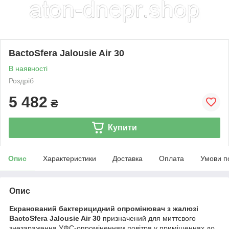
BactoSfera Jalousie Air 30
В наявності
Роздріб
5 482
₴
Купити
Опис
Характеристики
Доставка
Оплата
Умови п
Опис
Екранований бактерицидний опромінювач з жалюзі
BactoSfera Jalousie Air 30
призначений для миттєвого
знезараження УФС-опроміненням повітря у приміщеннях до