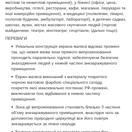
житлові та нежитлові приміщення), у бізнесі (офіси, цеха,
виробництва, готелі, ресторани, кафе, магазини, перукарні та
інші комерційні приміщення), в медицині (поліклініки, лікарні,
пологові будинки, амбулаторії, лабораторії), в дитячих садках,
школах, вузах, містах масового скупчення людей (торгові
майданчики, театри, кінотеатри, спортзали, їдальні тощо).
ПЕРЕВАГИ:
Унікальна конструкція екрана-жалюзі відсікає промені
так, що нижня межа зони прямого випромінювання
проходить паралельно підлозі, забезпечуючи безпечне
знаходження людей у нижній частині знезаражуваного
приміщення.
Екран-жалюзі виконаний з матеріалу покритого
чорною матовою фарбою спеціального складу,
покриття якої максимально поглинає УФ-промені,
виключаючи їхнє відбивання в нижню частину
приміщення.
Зона дії випромінювання становить близько 3 частини
об’єму знезаражуваного приміщення, внаслідок чого за
допомогою природної циркуляції все його повітря
знезаражується за лічені секунди.
Безпека експлуатації та простота установки без