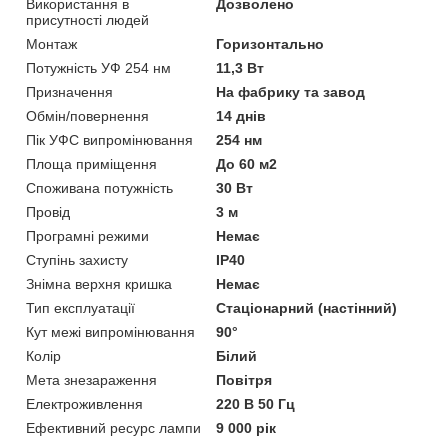
Використання в
Дозволено
присутності людей
Монтаж
Горизонтально
Потужність УФ 254 нм
11,3 Вт
Призначення
На фабрику та завод
Обмін/повернення
14 днів
Пік УФС випромінювання
254 нм
Площа приміщення
До 60 м2
Споживана потужність
30 Вт
Провід
3 м
Програмні режими
Немає
Ступінь захисту
IP40
Знімна верхня кришка
Немає
Тип експлуатації
Стаціонарний (настінний)
Кут межі випромінювання
90°
Колір
Білий
Мета знезараження
Повітря
Електроживлення
220 В 50 Гц
Ефективний ресурс лампи
9 000 рік