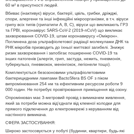
60 м² в присутності людей.
Вбиває (інактивує) віруси, бактерії, цвіль, грибки, дріжджі,
спори, алергени та інші інфекційні мікроорганізми, в т.ч. віруси
грипу всіх типів (грипатипи A, B, C), віруси що викликають ГРЗ
та ГРВІ, коронавірус SARS-CoV-2 (2019-nCoV) що викликає
захворювання COVID-19, штам коронавирусу «Омікрон».
Поглинена доза ультрафіолетової радіації молекулами ДНК та
РНК мікробів призводить до їхньої миттєвої загибелі. Знижує
ризик захворювання і запобігає поширенню COVID-19 та
інших патогенів (алергія, грип, застуда, нежить, пневмонія,
туберкульоз, пневмокок, менінгокок, легіонели тощо).
Комплектується безозоновими ультрафіолетовими
бактерицидними лампами BactoSfera BS OF з піком
випромінювання 254 нм та ефективним ресурсом роботи 9
000 годин. Не потребує провітрювання приміщення від озону.
Опромінювач має 3-метровий провід з вимикачем живлення,
який за потреби можна від'єднати від клемної колодки для
прямого підключення до електромережі з керуванням від
настінного вимикача.
СФЕРА ЗАСТОСУВАННЯ:
Широко застосовується у побуті (будинки, квартири, будь-які