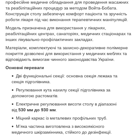
професійне медичне обладнання для проведення масажних
та реабілітаційних процедур за методом Войта-Бобата.
Конструкція столу забезпечує комфорт пацієнта та зручність
роботи лікаря під час виконання терапевтичних маніпуляцій.
Модель призначена для використання у лікарнях,
реабілітаційних центрах, санаторіях, медичних стаціонарах та
інших лікувально-профілактичних закладах.
Матеріали, комплектуючі та захисно-декоративне полімерне
покриття дозволені для використання у медичних меблях та
відповідають вимогам чинного законодавства України.
Основні переваги
Дві функціональні секції: основна секція лежака та
секція підголівника.
Регулювання кута нахилу секції підголівника за
допомогою растоматів.
Електричне регулювання висоти столу в діапазоні
від
530 мм до 930 мм
.
Міцний каркас із металевих профільних труб.
М’яка частина виготовлена з високоякісного
медичного шкірзамінника, стійкого до дезінфекції.