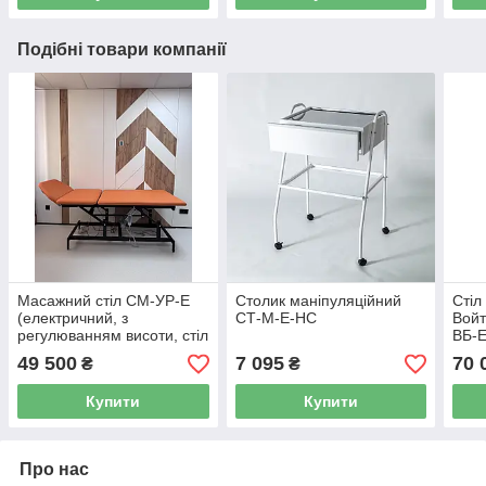
Подібні товари компанії
Масажний стіл СМ-УР-Е
Столик маніпуляційний
Стіл
(електричний, з
СТ-М-Е-НС
Войт
регулюванням висоти, стіл
ВБ-Е
для реабілітації, для
49 500
7 095
70 
₴
₴
фізіотерапії)
Купити
Купити
Про нас