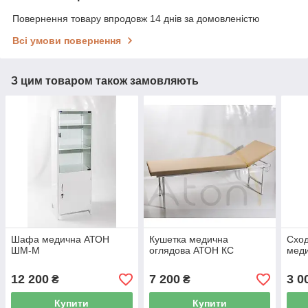
Повернення товару впродовж 14 днів за домовленістю
Всі умови повернення
З цим товаром також замовляють
Шафа медична АТОН
Кушетка медична
Сход
ШМ-М
оглядова АТОН КС
мед
12 200
7 200
3 0
₴
₴
Купити
Купити