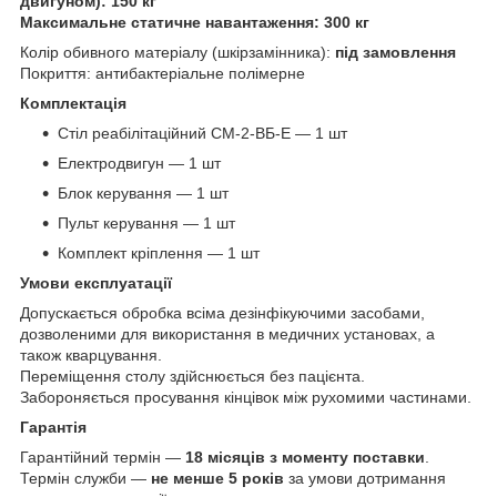
двигуном): 150 кг
Максимальне статичне навантаження: 300 кг
Колір обивного матеріалу (шкірзамінника):
під замовлення
Покриття: антибактеріальне полімерне
Комплектація
Стіл реабілітаційний СМ-2-ВБ-Е — 1 шт
Електродвигун — 1 шт
Блок керування — 1 шт
Пульт керування — 1 шт
Комплект кріплення — 1 шт
Умови експлуатації
Допускається обробка всіма дезінфікуючими засобами,
дозволеними для використання в медичних установах, а
також кварцування.
Переміщення столу здійснюється без пацієнта.
Забороняється просування кінцівок між рухомими частинами.
Гарантія
Гарантійний термін —
18 місяців з моменту поставки
.
Термін служби —
не менше 5 років
за умови дотримання