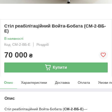
Стіл реабілітаційний Войта-Бобата (СМ-2-ВБ-
Е)
В наявності
Код: СМ-2-ВБ-Е
Роздріб
70 000
₴
Купити
Опис
Характеристики
Доставка
Оплата
Умови п
Опис
Стіл реабілітаційний Войта-Бобата (
СМ-2-ВБ-Е
)—